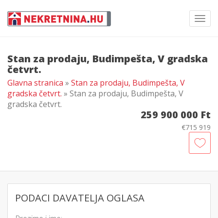
Toggl
navig
Stan za prodaju, Budimpešta, V gradska
četvrt.
Glavna stranica
»
Stan za prodaju, Budimpešta, V
gradska četvrt.
» Stan za prodaju, Budimpešta, V
gradska četvrt.
259 900 000 Ft
€715 919
PODACI DAVATELJA OGLASA