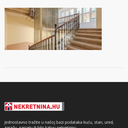
Jednostavno tražite u našoj bazi podataka kuću, stan, ured,
garažu, parcelu ili bilo kakvu nekretninu.