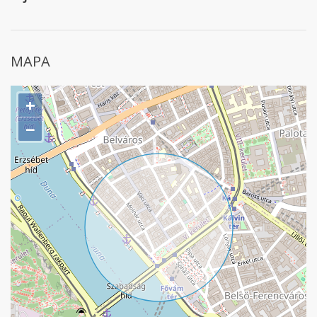
MAPA
+
−