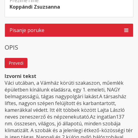
Prezime i ime:
Koppándi Zsuzsanna
Pisanje poruke
OPIS
Prevedi
Izvorni tekst
Váci utcában, a Vámház körúti szakaszon, műemlék
épületben kínálunk eladásra, egy 1. emeleti, NAGY
belmagasságú, tágas nagypolgári lakást.A társasház
liftes, nagyon szépen felújított és karbantartott,
kamerákkal védett. Itt élt többek között Lajta László
neves zeneszerző és népzenekutató.Az ingatlan137
nm. összesen, világos, jó állapotú, minden szobája
klimatizált. A szobák és a jelenlegi étkező-közösségi tér
is igen tágas. Nappali és 2 külön nyíló hálószobával