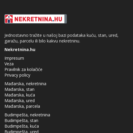
Jednostavno tražite u našoj bazi podataka kuću, stan, ured,
garažu, parcelu ili bilo kakvu nekretninu.
Nekretnina.hu
Impresum
Veza
Pravilnik za kolačiće
Privacy policy
Mađarska, nekretnina
Mađarska, stan
Mađarska, kuća
Mađarska, ured
Mađarska, parcela
Budimpešta, nekretnina
Budimpešta, stan
Budimpešta, kuća
Budimpešta, ured