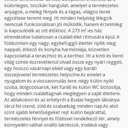
különleges, toszkán hangulat, amelyet a természetes
anyagok, a meleg fények és a tágas, világos terek
együttese teremt meg. Itt minden helyiség lélegzik
nemcsak funkcionálisan jól működik, hanem érzelmileg
is kapcsolódik az ott élőkhöz. A 273 m²-es ház
elrendezése tudatosan a családi élet ritmusára épül. A
földszinten egy nagy, egybefüggő élettér nyílik meg:
nappali, étkező és konyha harmóniája, közvetlen
kapcsolattal a teraszhoz és a kerthez. Itt a kinti és benti
világ szinte észrevétlenül olvad össze egy nyári reggeli,
egy hosszú vasárnapi ebéd vagy egy baráti
összejövetel természetes helyszíne.Az emelet a
nyugalom és a visszavonulás tere: négy külön nyíló
szoba, dolgozósarok, két fürdő és külön WC biztosítja,
hogy minden családtagnak meglegyen a saját élettere.
Az ablakokon és az erkélyről a Budai-hegyek látványa
tárul fel csend, zöld és szabadság minden nap.Az alsó
szint újabb lehetőségeket rejt: külön bejárattal,
természetes fénnyel és fűtéssel rendelkező tér, amely
könnyedén válhat önálló lakrésszé, irodává vagy