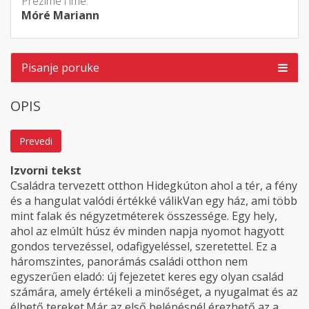
Prezime i ime:
Móré Mariann
Pisanje poruke
OPIS
Prevedi
Izvorni tekst
Családra tervezett otthon Hidegkúton ahol a tér, a fény
és a hangulat valódi értékké válikVan egy ház, ami több
mint falak és négyzetméterek összessége. Egy hely,
ahol az elmúlt húsz év minden napja nyomot hagyott
gondos tervezéssel, odafigyeléssel, szeretettel. Ez a
háromszintes, panorámás családi otthon nem
egyszerűen eladó: új fejezetet keres egy olyan család
számára, amely értékeli a minőséget, a nyugalmat és az
élhető tereket.Már az első belépésnél érezhető az a