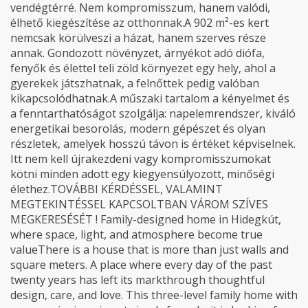
vendégtérré. Nem kompromisszum, hanem valódi,
élhető kiegészítése az otthonnak.A 902 m²-es kert
nemcsak körülveszi a házat, hanem szerves része
annak. Gondozott növényzet, árnyékot adó diófa,
fenyők és élettel teli zöld környezet egy hely, ahol a
gyerekek játszhatnak, a felnőttek pedig valóban
kikapcsolódhatnak.A műszaki tartalom a kényelmet és
a fenntarthatóságot szolgálja: napelemrendszer, kiváló
energetikai besorolás, modern gépészet és olyan
részletek, amelyek hosszú távon is értéket képviselnek.
Itt nem kell újrakezdeni vagy kompromisszumokat
kötni minden adott egy kiegyensúlyozott, minőségi
élethez.TOVÁBBI KÉRDÉSSEL, VALAMINT
MEGTEKINTÉSSEL KAPCSOLTBAN VÁROM SZÍVES
MEGKERESÉSÉT ! Family-designed home in Hidegkút,
where space, light, and atmosphere become true
valueThere is a house that is more than just walls and
square meters. A place where every day of the past
twenty years has left its markthrough thoughtful
design, care, and love. This three-level family home with