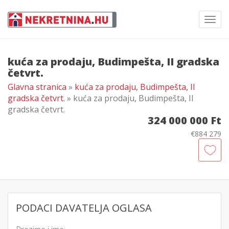
Toggl
navig
kuća za prodaju, Budimpešta, II gradska
četvrt.
Glavna stranica
»
kuća za prodaju, Budimpešta, II
gradska četvrt.
» kuća za prodaju, Budimpešta, II
gradska četvrt.
324 000 000 Ft
€884 279
PODACI DAVATELJA OGLASA