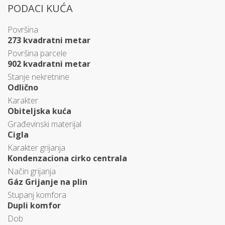
PODACI KUĆA
Površina
273 kvadratni metar
Površina parcele
902 kvadratni metar
Stanje nekretnine
Odlično
Karakter
Obiteljska kuća
Građevinski materijal
Cigla
Karakter grijanja
Kondenzaciona cirko centrala
Način grijanja
Gáz Grijanje na plin
Stupanj komfora
Dupli komfor
Dob