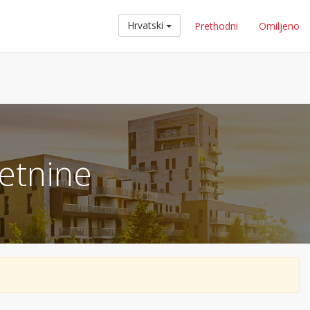
Hrvatski
Prethodni
Omiljeno
etnine