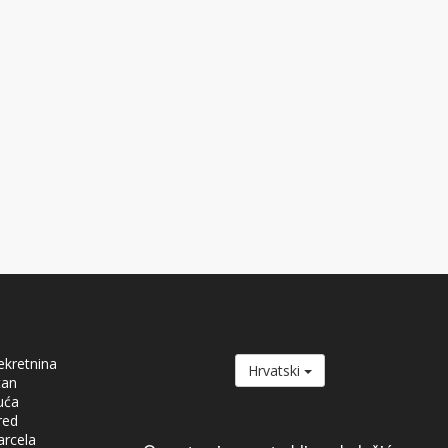
ekretnina
Hrvatski
tan
uća
red
arcela