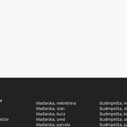
u
Mađarska, nekretnina
Budimpešta, n
Mađarska, stan
Budimpešta, s
Mađarska, kuća
Budimpešta, k
lačiće
Mađarska, ured
Budimpešta, u
Mađarska, parcela
Budimpešta, p