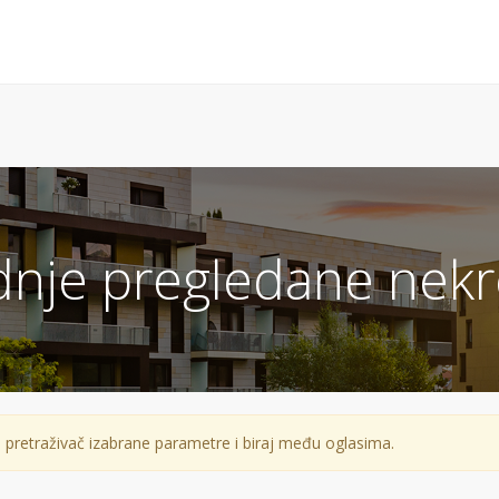
dnje pregledane nekr
 u pretraživač izabrane parametre i biraj među oglasima.