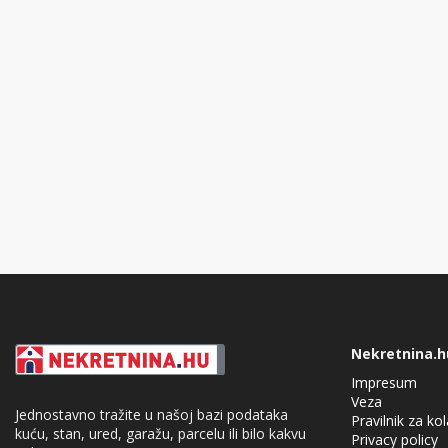
Nekretnina.h
Impresum
Veza
Jednostavno tražite u našoj bazi podataka
Pravilnik za ko
kuću, stan, ured, garažu, parcelu ili bilo kakvu
Privacy policy