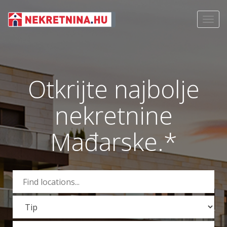
Toggl
navig
Otkrijte najbolje
nekretnine
Mađarske.*