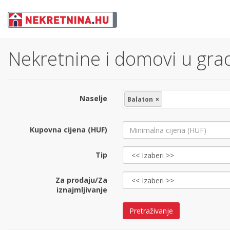
Nekretnine i domovi u grad
Naselje
Balaton
×
Kupovna cijena (HUF)
Tip
Za prodaju/Za
iznajmljivanje
Pretraživanje