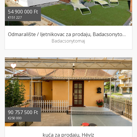
54 900 000 Ft
€151 227
Odmaralište / ljetnikovac za prodaju, Badacsonytomaj
Badacsonytomaj
90 757 500 Ft
€250 000
kuća za prodaju, Hévíz