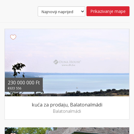
Prikazivanje mape
230 000 000 Ft
€633 556
kuća za prodaju, Balatonalmádi
Balatonalmádi