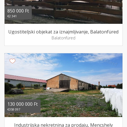
850 000 Ft
€2 341
Ugostiteljski objekat za iznajmljivanje, Balatonfüred
Balatonfüred
130 000 000 Ft
€358 097
Industrijska nekretnina za prodaju, Mencshely