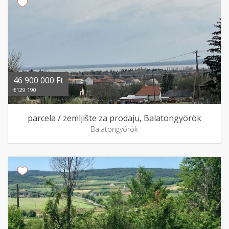
46 900 000 Ft
€129 190
parcela / zemljište za prodaju, Balatongyörök
Balatongyörök