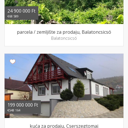
24 900 000 Ft
€68 589
parcela / zemljište za prodaju, Balatoncsicsó
Balatoncsicsó
199 000 000 Ft
€548 164
kuća za prodaju, Cserszegtomaj