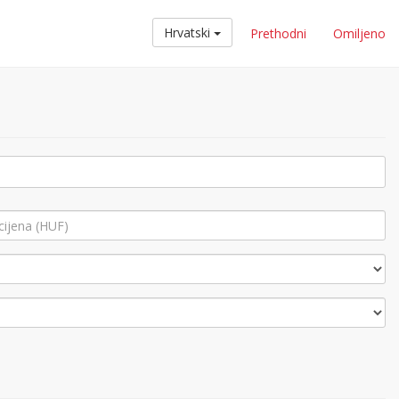
Hrvatski
Prethodni
Omiljeno