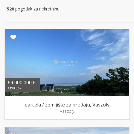
1520
pogodak za nekretninu
69 000 000 Ft
€190 067
parcela / zemljište za prodaju, Vászoly
Vászoly