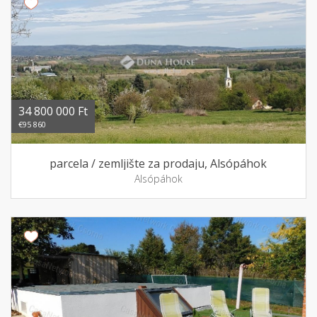
34 800 000 Ft
€95 860
parcela / zemljište za prodaju, Alsópáhok
Alsópáhok