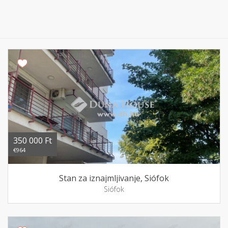
350 000 Ft
€964
Stan za iznajmljivanje, Siófok
Siófok