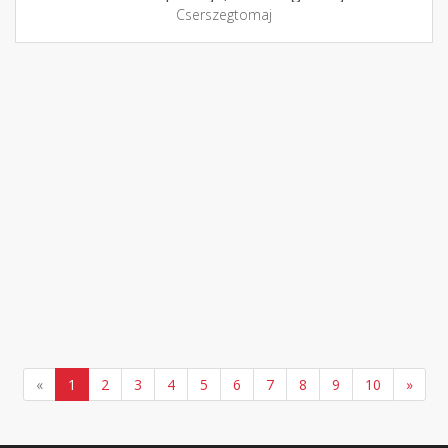
Cserszegtomaj
«
1
2
3
4
5
6
7
8
9
10
»