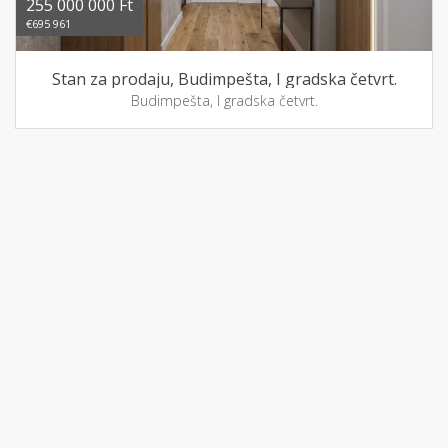
255 000 000 Ft
€695 961
Stan za prodaju, Budimpešta, I gradska četvrt.
Budimpešta, I gradska četvrt.