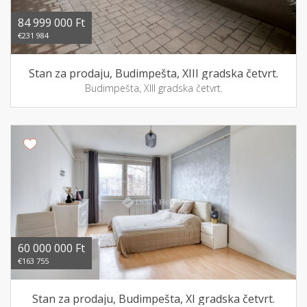
84 999 000 Ft
€231 984
Stan za prodaju, Budimpešta, XIII gradska četvrt.
Budimpešta, XIII gradska četvrt.
60 000 000 Ft
€163 755
Stan za prodaju, Budimpešta, XI gradska četvrt.