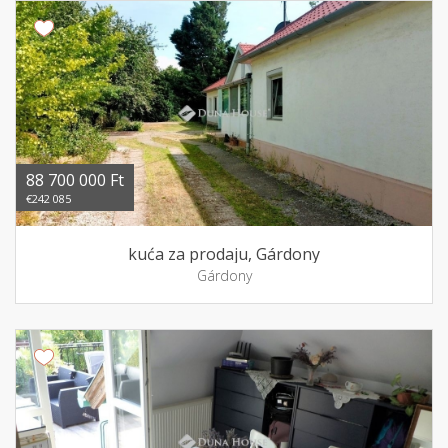
88 700 000 Ft
€242 085
kuća za prodaju, Gárdony
Gárdony