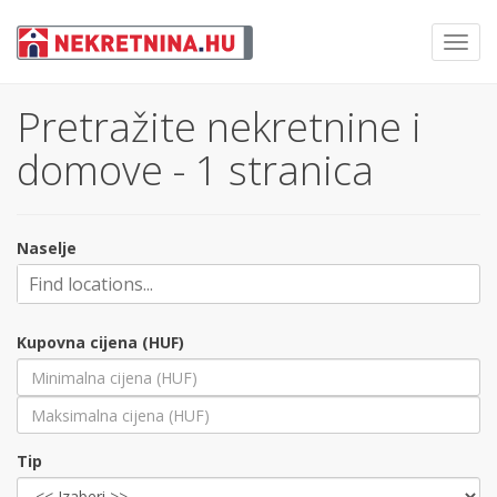
Toggl
navig
Pretražite nekretnine i
domove - 1 stranica
Naselje
Kupovna cijena (HUF)
Tip