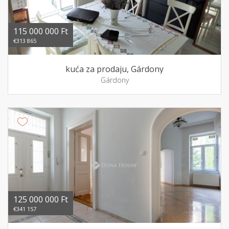
115 000 000 Ft
€313 865
kuća za prodaju, Gárdony
Gárdony
125 000 000 Ft
€341 157