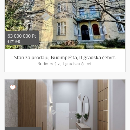
63 000 000 Ft
€171 943
Stan za prodaju, Budimpešta, II gradska četvrt.
Budimpešta, II gradska četvrt.