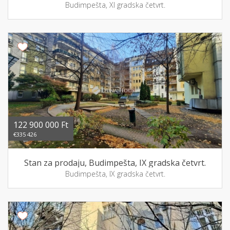
Budimpešta, XI gradska četvrt.
122 900 000 Ft
€335 426
Stan za prodaju, Budimpešta, IX gradska četvrt.
Budimpešta, IX gradska četvrt.