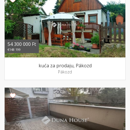
54 300 000 Ft
€148 199
kuća za prodaju, Pákozd
Pákozd