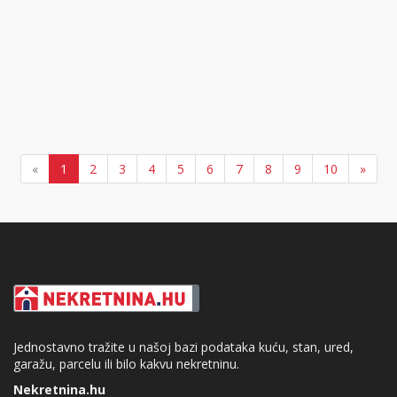
«
1
2
3
4
5
6
7
8
9
10
»
Jednostavno tražite u našoj bazi podataka kuću, stan, ured,
garažu, parcelu ili bilo kakvu nekretninu.
Nekretnina.hu