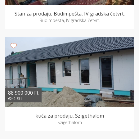
Stan za prodaju, Budimpešta, IV gradska četvrt.
Budimpešta, IV gradska četvrt.
88 900 000 Ft
€242 631
kuća za prodaju, Szigethalom
Szigethalom