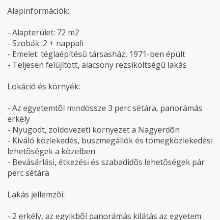
Alapinformációk:
- Alapterület: 72 m2
- Szobák: 2 + nappali
- Emelet: téglaépítésû társasház, 1971-ben épült
- Teljesen felújított, alacsony rezsiköltségû lakás
Lokáció és környék:
- Az egyetemtõl mindössze 3 perc sétára, panorámás
erkély
- Nyugodt, zöldövezeti környezet a Nagyerdõn
- Kiváló közlekedés, buszmegállók és tömegközlekedési
lehetõségek a közelben
- Bevásárlási, étkezési és szabadidõs lehetõségek pár
perc sétára
Lakás jellemzõi:
- 2 erkély, az egyikbõl panorámás kilátás az egyetem