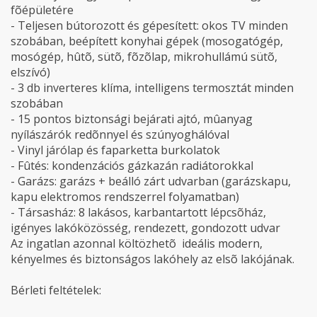
fõépületére
- Teljesen bútorozott és gépesített: okos TV minden
szobában, beépített konyhai gépek (mosogatógép,
mosógép, hûtõ, sütõ, fõzõlap, mikrohullámú sütõ,
elszívó)
- 3 db inverteres klíma, intelligens termosztát minden
szobában
- 15 pontos biztonsági bejárati ajtó, mûanyag
nyílászárók redõnnyel és szúnyoghálóval
- Vinyl járólap és faparketta burkolatok
- Fûtés: kondenzációs gázkazán radiátorokkal
- Garázs: garázs + beálló zárt udvarban (garázskapu,
kapu elektromos rendszerrel folyamatban)
- Társasház: 8 lakásos, karbantartott lépcsõház,
igényes lakóközösség, rendezett, gondozott udvar
Az ingatlan azonnal költözhetõ  ideális modern,
kényelmes és biztonságos lakóhely az elsõ lakójának.
Bérleti feltételek: