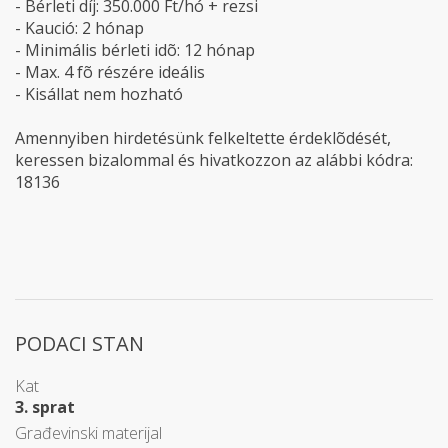
- Bérleti díj: 350.000 Ft/hó + rezsi
- Kaució: 2 hónap
- Minimális bérleti idõ: 12 hónap
- Max. 4 fõ részére ideális
- Kisállat nem hozható
Amennyiben hirdetésünk felkeltette érdeklõdését,
keressen bizalommal és hivatkozzon az alábbi kódra:
18136
PODACI STAN
Kat
3. sprat
Građevinski materijal