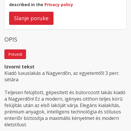
described in the
Privacy policy
Slanje poruke
OPIS
Prevedi
Izvorni tekst
Kiadó luxuslakás a Nagyerdõn, az egyetemtõl 3 perc
sétára
Teljesen felújított, gépesített és bútorozott lakás kiadó
a Nagyerdõn! Ez a modern, igényes otthon teljes körû
felújítás után az elsõ lakóját várja. Elegáns kialakítás,
prémium anyagok, intelligens technológia és stílusos
enteriõr biztosítja a maximális kényelmet és modern
életstílust.