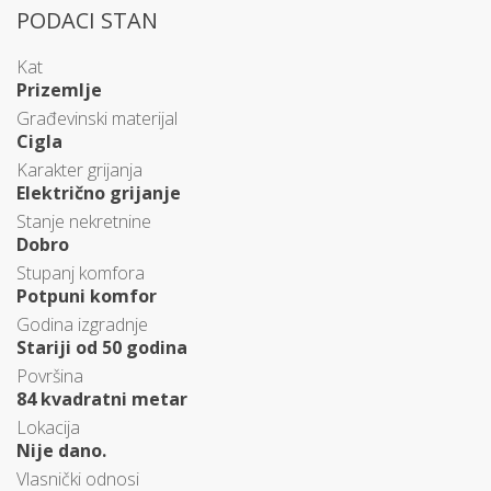
PODACI STAN
Kat
Prizemlje
Građevinski materijal
Cigla
Karakter grijanja
Električno grijanje
Stanje nekretnine
Dobro
Stupanj komfora
Potpuni komfor
Godina izgradnje
Stariji od 50 godina
Površina
84 kvadratni metar
Lokacija
Nije dano.
Vlasnički odnosi