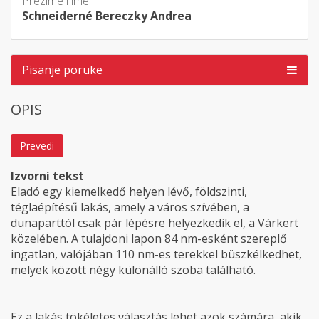
Prezime i ime:
Schneiderné Bereczky Andrea
Pisanje poruke
OPIS
Prevedi
Izvorni tekst
Eladó egy kiemelkedő helyen lévő, földszinti,
téglaépítésű lakás, amely a város szívében, a
dunaparttól csak pár lépésre helyezkedik el, a Várkert
közelében. A tulajdoni lapon 84 nm-esként szereplő
ingatlan, valójában 110 nm-es terekkel büszkélkedhet,
melyek között négy különálló szoba található.
Ez a lakás tökéletes választás lehet azok számára, akik