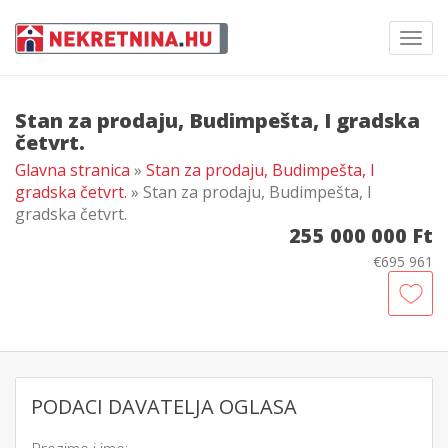
Toggl
navig
Stan za prodaju, Budimpešta, I gradska
četvrt.
Glavna stranica
»
Stan za prodaju, Budimpešta, I
gradska četvrt.
» Stan za prodaju, Budimpešta, I
gradska četvrt.
255 000 000 Ft
€695 961
PODACI DAVATELJA OGLASA