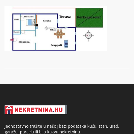
Jednostavno tražite u našoj bazi podataka kuću, stan, ured,
garažu, parcelu ili bilo kakvu nekretninu.