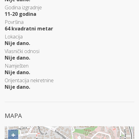
Godina izgradnje
11-20 godina
Površina
64 kvadratni metar
Lokacija
Nije dano.
Vlasnički odnosi
Nije dano.
Namješten
Nije dano.
Orijentacija nekretnine
Nije dano.
MAPA
+