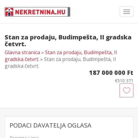
Toggl
navig
Stan za prodaju, Budimpešta, II gradska
četvrt.
Glavna stranica
»
Stan za prodaju, Budimpešta, II
gradska četvrt.
» Stan za prodaju, Budimpešta, II
gradska četvrt.
187 000 000 Ft
€510 371
PODACI DAVATELJA OGLASA