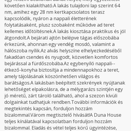
követően kialakítható.A lakás tulajdoni lap szerint 64
nm, amihez egy 28 nm kertkapcsolatos terasz
kapcsolódik, nyáron a nappali életterének
folytatásaként, plusz szobaként működve ad teret
kellemes időtöltésnek.A lakás kiosztása praktikus és jól
átgondolt.A bejárati ajtón belépve tágas előszobába
érkezünk, ahonnan egy vendég mosdó, valamint a
hálószoba nyílik.Az alvás helyszíne elhelyezkedéséből
fakadóan csendes és nyugodt, közvetlen komfortos
bejárással a fürdőszobába.Az egybenyíló nappali--
étkező-konyha biztosítja a mindennapokhoz a teret,
amely tájolásának köszönhetően világos és
barátságos.A lakásban beépített szekrények nyújtanak
lehetőséget elpakolásra, de a mélygarázs szintjén egy
jó méretű, zárt tároló található, ahol a szezon kívüli
dolgainkat tudhatjuk rendben.További információk és
megtekintés kapcsán, forduljon hozzám
bizalommal.Várom megtisztelő hívását!A Duna House
teljes kínálatával kapcsolatban forduljon hozzám
bizalommal. Eladás és vétel teljes körű ügyintézése,