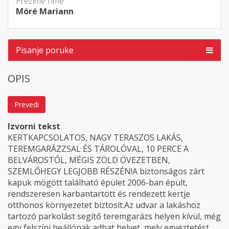
Prezime i ime:
Móré Mariann
Pisanje poruke
OPIS
Prevedi
Izvorni tekst
KERTKAPCSOLATOS, NAGY TERASZOS LAKÁS,
TEREMGARÁZZSAL ÉS TÁROLÓVAL, 10 PERCE A
BELVÁROSTÓL, MÉGIS ZÖLD ÖVEZETBEN,
SZEMLŐHEGY LEGJOBB RÉSZÉN!A biztonságos zárt
kapuk mögött található épület 2006-ban épült,
rendszeresen karbantartott és rendezett kertje
otthonos környezetet biztosít.Az udvar a lakáshoz
tartozó parkolást segítő teremgarázs helyen kívül, még
egy felszíni beállónak adhat helyet, mely egyeztetést