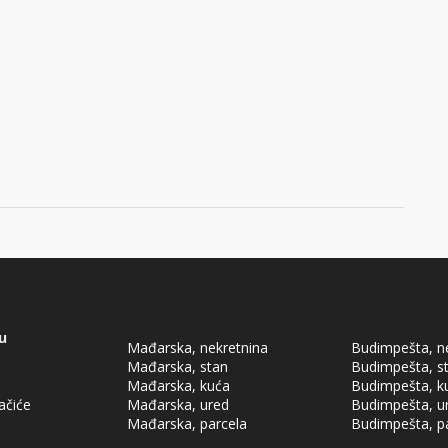
u
Mađarska, nekretnina
Budimpešta, n
Mađarska, stan
Budimpešta, s
Mađarska, kuća
Budimpešta, k
lačiće
Mađarska, ured
Budimpešta, u
Mađarska, parcela
Budimpešta, p