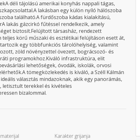
kA déli tájolású amerikai konyhás nappali tágas,
aszkapcsolattal.A lakásban egy külön nyíló hálószoba
zoba található.A fürdőszoba kádas kialakítású,
 lakás gázcirkó fűtéssel rendelkezik, amely
get biztosít.Felújított társasház, rendezett
ljes körű műszaki és esztétikai felújításon esett át,
 tartozik egy többfunkciós tárolóhelyiség, valamint
dozott, zöld növényzettel övezett, bográcsozó- és
aráti programokhoz.Kiváló infrastruktúra, elit
bevásárlási lehetőségek, óvodák, iskolák, orvosi
elérhetők.A tömegközlekedés is kiváló, a Széll Kálmán
n ideális választás mindazoknak, akik egy panorámás,
etisztult terekkel és kivételes
eressen bizalommal.
materijal
Karakter grijanja