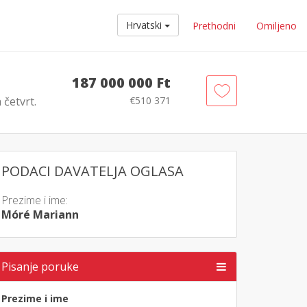
Hrvatski
Prethodni
Omiljeno
187 000 000 Ft
 četvrt.
€510 371
PODACI DAVATELJA OGLASA
Prezime i ime:
Móré Mariann
Pisanje poruke
Prezime i ime