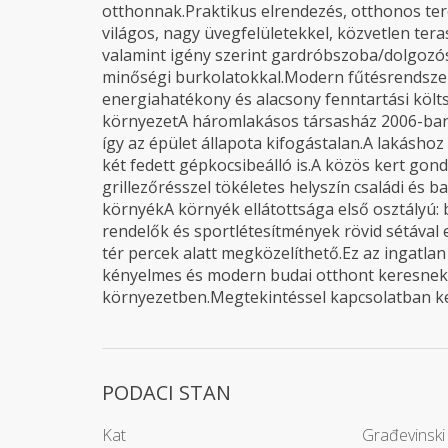
otthonnak.Praktikus elrendezés, otthonos tere
világos, nagy üvegfelületekkel, közvetlen ter
valamint igény szerint gardróbszoba/dolgozós
minőségi burkolatokkal.Modern fűtésrendszerA
energiahatékony és alacsony fenntartási költsé
környezetA háromlakásos társasház 2006-ban te
így az épület állapota kifogástalan.A lakáshoz
két fedett gépkocsibeálló is.A közös kert gon
grillezőrésszel tökéletes helyszín családi és b
környékA környék ellátottsága első osztályú: 
rendelők és sportlétesítmények rövid sétával 
tér percek alatt megközelíthető.Ez az ingatla
kényelmes és modern budai otthont keresnek, l
környezetben.Megtekintéssel kapcsolatban k
PODACI STAN
Kat
Građevinski 