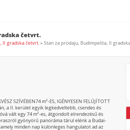
radska četvrt.
 II gradska četvrt.
» Stan za prodaju, Budimpešta, II gradska
SZ SZÍVÉBEN74 m²-ES, IGÉNYESEN FELÚJÍTOTT
 II. kerület egyik legkedveltebb, csendes és
óvá vált egy 74 m²-es, átgondolt elrendezésű és
 teraszról gyönyörű panoráma tárul elénk a Budai-
, amely minden nap különleges hangulatot ad az