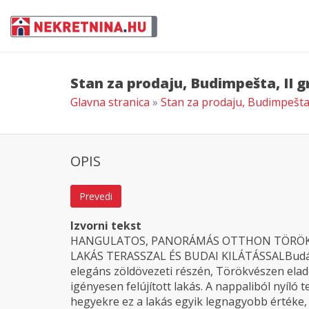
Stan za prodaju, Budimpešta, II g
Glavna stranica
»
Stan za prodaju, Budimpešta,
OPIS
Prevedi
Izvorni tekst
HANGULATOS, PANORÁMÁS OTTHON TÖRÖKVÉ
LAKÁS TERASSZAL ÉS BUDAI KILÁTÁSSALBudán, a
elegáns zöldövezeti részén, Törökvészen elad
igényesen felújított lakás. A nappaliból nyíló
hegyekre ez a lakás egyik legnagyobb értéke