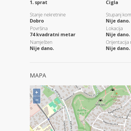
1. sprat
Cigla
Stanje nekretnine
Stupanj kom
Dobro
Nije dano.
Površina
Lokacija
74 kvadratni metar
Nije dano.
Namješten
Orijentacija
Nije dano.
Nije dano.
MAPA
+
−