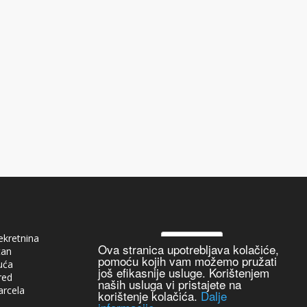
ekretnina
Hrvatski
Ova stranica upotrebljava kolačiće,
tan
pomoću kojih vam možemo pružati
uća
još efikasnije usluge. Korištenjem
red
naših usluga vi pristajete na
arcela
korištenje kolačića.
Dalje