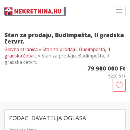
Toggl
navig
Stan za prodaju, Budimpešta, II gradska
četvrt.
Glavna stranica
»
Stan za prodaju, Budimpešta, II
gradska četvrt.
» Stan za prodaju, Budimpešta, II
gradska četvrt.
79 900 000 Ft
€220 511
PODACI DAVATELJA OGLASA