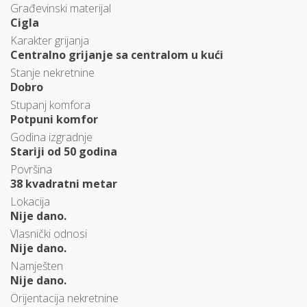
Građevinski materijal
Cigla
Karakter grijanja
Centralno grijanje sa centralom u kući
Stanje nekretnine
Dobro
Stupanj komfora
Potpuni komfor
Godina izgradnje
Stariji od 50 godina
Površina
38 kvadratni metar
Lokacija
Nije dano.
Vlasnički odnosi
Nije dano.
Namješten
Nije dano.
Orijentacija nekretnine