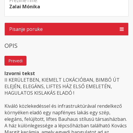
Prezime i ime:
Zalai Mónika
Pisanje poruke
OPIS
Prevedi
Izvorni tekst
II KERÜLETBEN, KIEMELT LOKÁCIÓBAN, BIMBÓ ÚT
ELEJÉN, ELEGÁNS, LIFTES HÁZ ELSŐ EMELETÉN,
HAGULATOS KISLAKÁS ELADÓ !
Kiváló közlekedéssel és infrastruktúrával rendelkező
környéken eladó egy napfényes lakás egy szép,
elegáns, felújított, liftes Bauhaus stílusú társasházban.
A ház különlegessége a lépcsőházban található Kovács
Margit kerámia, amely egyedi hangulatot ad az