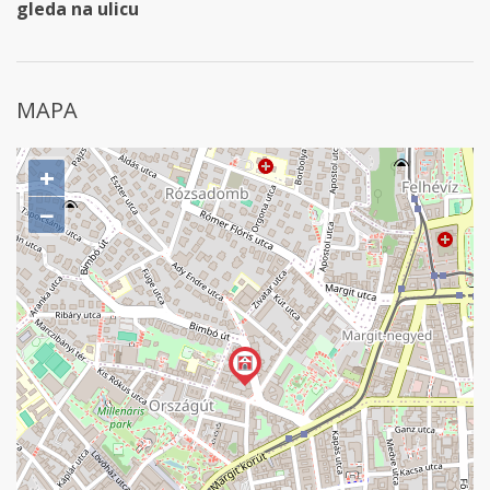
gleda na ulicu
MAPA
+
−