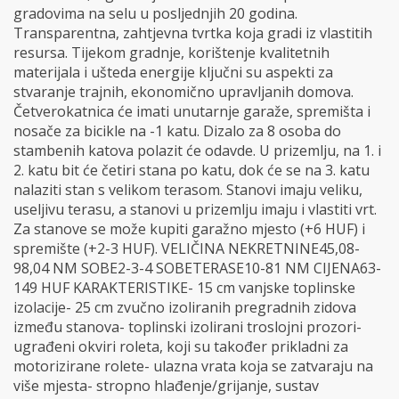
gradovima na selu u posljednjih 20 godina.
Transparentna, zahtjevna tvrtka koja gradi iz vlastitih
resursa. Tijekom gradnje, korištenje kvalitetnih
materijala i ušteda energije ključni su aspekti za
stvaranje trajnih, ekonomično upravljanih domova.
Četverokatnica će imati unutarnje garaže, spremišta i
nosače za bicikle na -1 katu. Dizalo za 8 osoba do
stambenih katova polazit će odavde. U prizemlju, na 1. i
2. katu bit će četiri stana po katu, dok će se na 3. katu
nalaziti stan s velikom terasom. Stanovi imaju veliku,
useljivu terasu, a stanovi u prizemlju imaju i vlastiti vrt.
Za stanove se može kupiti garažno mjesto (+6 HUF) i
spremište (+2-3 HUF). VELIČINA NEKRETNINE45,08-
98,04 NM SOBE2-3-4 SOBETERASE10-81 NM CIJENA63-
149 HUF KARAKTERISTIKE- 15 cm vanjske toplinske
izolacije- 25 cm zvučno izoliranih pregradnih zidova
između stanova- toplinski izolirani troslojni prozori-
ugrađeni okviri roleta, koji su također prikladni za
motorizirane rolete- ulazna vrata koja se zatvaraju na
više mjesta- stropno hlađenje/grijanje, sustav