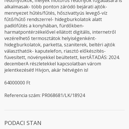
redőnytokok, melyek motoros redőnyök fogadására is
alkalmasak- több ponton záródó bejárati ajtók-
mennyezet hűtés/fűtés, hőszivattyús levegő-víz
fűtő/hűtő rendszerrel- hidegburkolatok alatt
padlófűtés a konyhában, fürdőkben-
harmatpontérzékelővel ellátott digitális, internetről
vezérelhető termosztátok helyiségenként-
hidegburkolatok, parketta, szaniterek, beltéri ajtók
választhatók- kaputelefon, riasztó előkészítés-
füvesített, növényekkel beültetett, kertÁTADÁS: 2024.
decemberA részletekkel kapcsolatban várom
jelentkezését! Hívjon, akár hétvégén is!
64000000 Ft
Referencia szám: PR068681/LK/18924
PODACI STAN