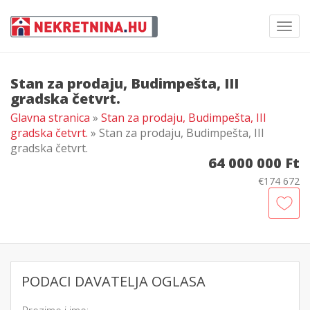
Toggl
navig
Stan za prodaju, Budimpešta, III
gradska četvrt.
Glavna stranica
»
Stan za prodaju, Budimpešta, III
gradska četvrt.
» Stan za prodaju, Budimpešta, III
gradska četvrt.
64 000 000 Ft
€174 672
PODACI DAVATELJA OGLASA