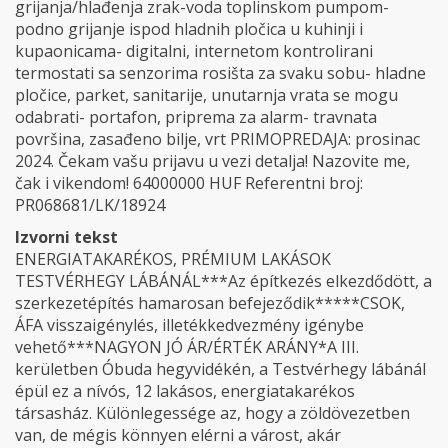
grijanja/hlađenja zrak-voda toplinskom pumpom-
podno grijanje ispod hladnih pločica u kuhinji i
kupaonicama- digitalni, internetom kontrolirani
termostati sa senzorima rosišta za svaku sobu- hladne
pločice, parket, sanitarije, unutarnja vrata se mogu
odabrati- portafon, priprema za alarm- travnata
površina, zasađeno bilje, vrt PRIMOPREDAJA: prosinac
2024. Čekam vašu prijavu u vezi detalja! Nazovite me,
čak i vikendom! 64000000 HUF Referentni broj:
PR068681/LK/18924
Izvorni tekst
ENERGIATAKARÉKOS, PRÉMIUM LAKÁSOK
TESTVÉRHEGY LÁBÁNÁL***Az építkezés elkezdődött, a
szerkezetépítés hamarosan befejeződik*****CSOK,
ÁFA visszaigénylés, illetékkedvezmény igénybe
vehető***NAGYON JÓ ÁR/ÉRTÉK ARÁNY*A III.
kerületben Óbuda hegyvidékén, a Testvérhegy lábánál
épül ez a nívós, 12 lakásos, energiatakarékos
társasház. Különlegessége az, hogy a zöldövezetben
van, de mégis könnyen elérni a várost, akár