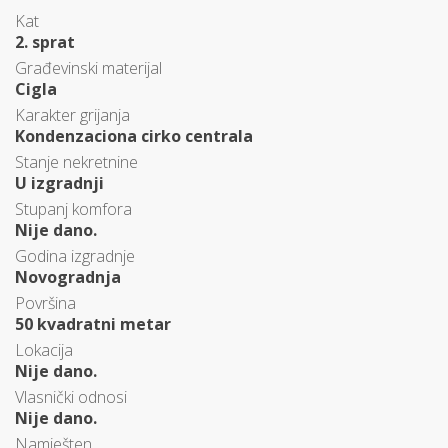
Kat
2. sprat
Građevinski materijal
Cigla
Karakter grijanja
Kondenzaciona cirko centrala
Stanje nekretnine
U izgradnji
Stupanj komfora
Nije dano.
Godina izgradnje
Novogradnja
Površina
50 kvadratni metar
Lokacija
Nije dano.
Vlasnički odnosi
Nije dano.
Namješten