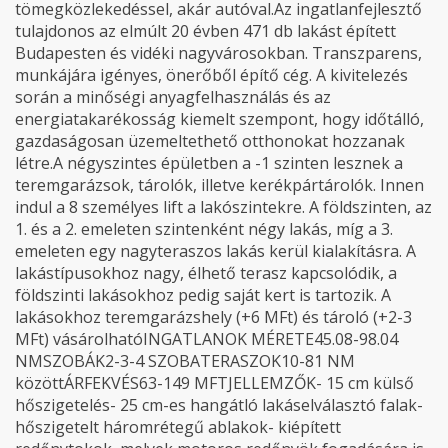
tömegközlekedéssel, akár autóval.Az ingatlanfejlesztő
tulajdonos az elmúlt 20 évben 471 db lakást épített
Budapesten és vidéki nagyvárosokban. Transzparens,
munkájára igényes, önerőből építő cég. A kivitelezés
során a minőségi anyagfelhasználás és az
energiatakarékosság kiemelt szempont, hogy időtálló,
gazdaságosan üzemeltethető otthonokat hozzanak
létre.A négyszintes épületben a -1 szinten lesznek a
teremgarázsok, tárolók, illetve kerékpártárolók. Innen
indul a 8 személyes lift a lakószintekre. A földszinten, az
1. és a 2. emeleten szintenként négy lakás, míg a 3.
emeleten egy nagyteraszos lakás kerül kialakításra. A
lakástípusokhoz nagy, élhető terasz kapcsolódik, a
földszinti lakásokhoz pedig saját kert is tartozik. A
lakásokhoz teremgarázshely (+6 MFt) és tároló (+2-3
MFt) vásárolhatóINGATLANOK MÉRETE45.08-98.04
NMSZOBÁK2-3-4 SZOBATERASZOK10-81 NM
közöttÁRFEKVÉS63-149 MFTJELLEMZŐK- 15 cm külső
hőszigetelés- 25 cm-es hangátló lakáselválasztó falak-
hőszigetelt háromrétegű ablakok- kiépített