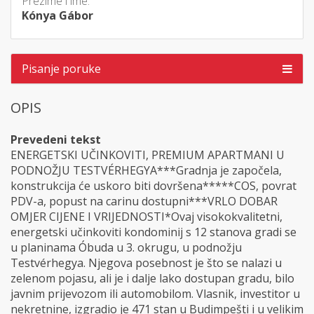
Prezime i ime:
Kónya Gábor
Pisanje poruke
OPIS
Prevedeni tekst
ENERGETSKI UČINKOVITI, PREMIUM APARTMANI U
PODNOŽJU TESTVÉRHEGYA***Gradnja je započela,
konstrukcija će uskoro biti dovršena*****COS, povrat
PDV-a, popust na carinu dostupni***VRLO DOBAR
OMJER CIJENE I VRIJEDNOSTI*Ovaj visokokvalitetni,
energetski učinkoviti kondominij s 12 stanova gradi se
u planinama Óbuda u 3. okrugu, u podnožju
Testvérhegya. Njegova posebnost je što se nalazi u
zelenom pojasu, ali je i dalje lako dostupan gradu, bilo
javnim prijevozom ili automobilom. Vlasnik, investitor u
nekretnine, izgradio je 471 stan u Budimpešti i u velikim