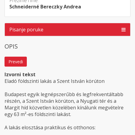
Prezime i ime:
Schneiderné Bereczky Andrea
Pisanje poruke
OPIS
Prevedi
Izvorni tekst
Eladó földszinti lakás a Szent István körúton
Budapest egyik legnépszerűbb és legfrekventáltabb
részén, a Szent István körúton, a Nyugati tér és a
Margit híd közvetlen közelében kínálunk megvételre
egy 63 m²-es földszinti lakást.
A lakás elosztása praktikus és otthonos: