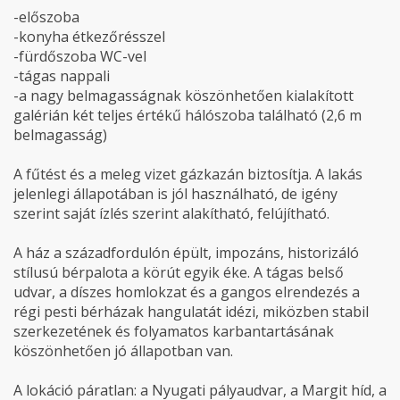
-előszoba
-konyha étkezőrésszel
-fürdőszoba WC-vel
-tágas nappali
-a nagy belmagasságnak köszönhetően kialakított
galérián két teljes értékű hálószoba található (2,6 m
belmagasság)
A fűtést és a meleg vizet gázkazán biztosítja. A lakás
jelenlegi állapotában is jól használható, de igény
szerint saját ízlés szerint alakítható, felújítható.
A ház a századfordulón épült, impozáns, historizáló
stílusú bérpalota a körút egyik éke. A tágas belső
udvar, a díszes homlokzat és a gangos elrendezés a
régi pesti bérházak hangulatát idézi, miközben stabil
szerkezetének és folyamatos karbantartásának
köszönhetően jó állapotban van.
A lokáció páratlan: a Nyugati pályaudvar, a Margit híd, a