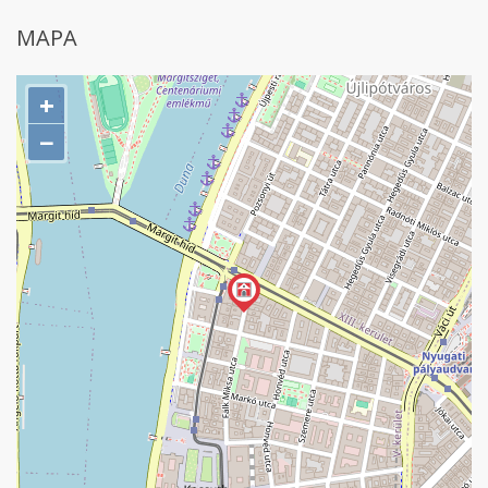
MAPA
+
−