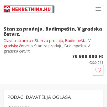
Toggl
navig
Stan za prodaju, Budimpešta, V gradska
četvrt.
Glavna stranica
»
Stan za prodaju, Budimpešta, V
gradska četvrt.
» Stan za prodaju, Budimpešta, V
gradska četvrt.
79 900 000 Ft
€220 511
PODACI DAVATELJA OGLASA