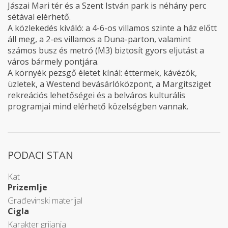
Jászai Mari tér és a Szent István park is néhány perc
sétával elérhető.
A közlekedés kiváló: a 4-6-os villamos szinte a ház előtt
áll meg, a 2-es villamos a Duna-parton, valamint
számos busz és metró (M3) biztosít gyors eljutást a
város bármely pontjára.
A környék pezsgő életet kínál: éttermek, kávézók,
üzletek, a Westend bevásárlóközpont, a Margitsziget
rekreációs lehetőségei és a belváros kulturális
programjai mind elérhető közelségben vannak.
PODACI STAN
Kat
Prizemlje
Građevinski materijal
Cigla
Karakter grijanja