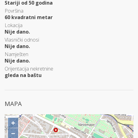
Stariji od 50 godina
Površina
60 kvadratni metar
Lokacija
Nije dano.
Vlasnički odnosi
Nije dano.
Namješten
Nije dano.
Orijentacija nekretnine
gleda na baštu
MAPA
+
−