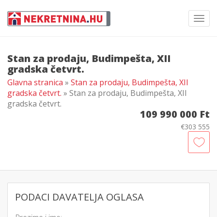
Toggl
navig
Stan za prodaju, Budimpešta, XII
gradska četvrt.
Glavna stranica
»
Stan za prodaju, Budimpešta, XII
gradska četvrt.
» Stan za prodaju, Budimpešta, XII
gradska četvrt.
109 990 000 Ft
€303 555
PODACI DAVATELJA OGLASA