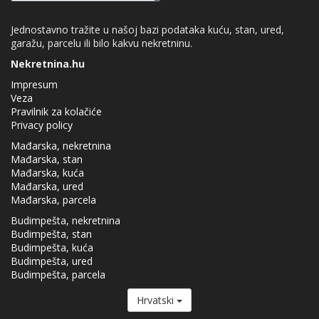
Jednostavno tražite u našoj bazi podataka kuću, stan, ured,
garažu, parcelu ili bilo kakvu nekretninu.
Nekretnina.hu
Impresum
Veza
Pravilnik za kolačiće
Privacy policy
Mađarska, nekretnina
Mađarska, stan
Mađarska, kuća
Mađarska, ured
Mađarska, parcela
Budimpešta, nekretnina
Budimpešta, stan
Budimpešta, kuća
Budimpešta, ured
Budimpešta, parcela
Hrvatski