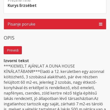
Prezime i ime:
Kurys Erzsébet
Pisanje poruke
OPIS
Prevedi
Izvorni tekst
***KIEMELT AJÁNLAT A DUNA HOUSE
KÍNÁLATÁBAN!!!***Eladó a 12. kerületben egy azonnal
költözhető, 3 szobássá alakítható, pár éve részben
felújított 60 m2-es, jelenleg 2 szobás, nagy étkező-
konyhával és erkéllyel is rendelkező, első emeleti,
napfényes, csendes, zöld kertre néző tégla építésű
lakás rendezett, jó állapotban lévő társasházban.Az
ingatlanhoz tartozik egy saját, zárható 7 m2-es tároló
is, melyet a vételár tartalmaz.A lakás 500 m sétára van a