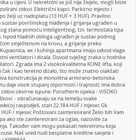
a u cijeni. U nekretnini se još nije živjelo, mogli biste
zolirani zidovi. Električni kapci. Parkirno mjesto i
po želji uz nadoplatu (13 HUF + 3 HUF). Pravilno
 sustav površinskog hlađenja i grijanja ugrađen u
akog stana pomoću inteligentnog, tzv. termostata tipa
m. Ispod hladnih obloga ugrađen je sustav podnog
ačom smještenom na krovu, a grijanje preko
aonica, wc i kuhinja apartmana imaju odvod vlage
ni ventilatori i dizala. Dovod svježeg zraka u hodnike
ilatori. Zgrada ima 2 visokokvalitetna KONE lifta, koji
i čak i kao teretno dizalo, što može znatno olakšati
osiva konstrukcija je monolitna armirano-betonska
tu daje visok stupanj otpornosti i trajnosti; ima dobra
- zidovi okvirne ispune: Porotherm opeka - VISOKO
vi: - obračunavaju se na temelju svake
edećoj raspodjeli, stan 22.184 HUF / mjesec Gk.
6 HUF / mjesec Poštovani zainteresirani! Želio bih Vam
a ako ste zainteresirani za oglas, nazovite za
anja. Također vam mogu pokazati nekretninu koja
use. Naš ured nudi besplatne kreditne savjete i
j: LK099944