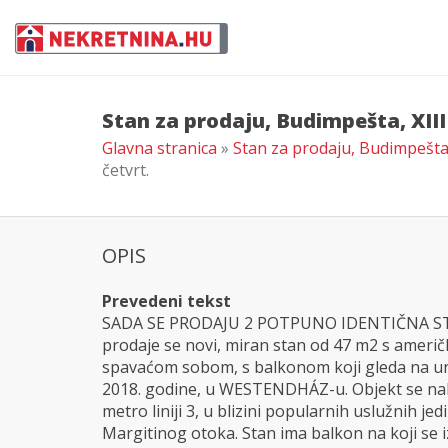
Stan za prodaju, Budimpešta, XIII
Glavna stranica
»
Stan za prodaju, Budimpešta,
četvrt.
OPIS
Prevedeni tekst
SADA SE PRODAJU 2 POTPUNO IDENTIČNA STANA 
prodaje se novi, miran stan od 47 m2 s amer
spavaćom sobom, s balkonom koji gleda na unu
2018. godine, u WESTENDHÁZ-u. Objekt se nal
metro liniji 3, u blizini popularnih uslužnih je
Margitinog otoka. Stan ima balkon na koji se iz