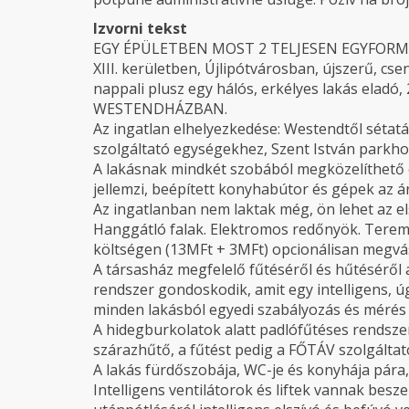
Izvorni tekst
EGY ÉPÜLETBEN MOST 2 TELJESEN EGYFORM
XIII. kerületben, Újlipótvárosban, újszerű, cs
nappali plusz egy hálós, erkélyes lakás eladó
WESTENDHÁZBAN.
Az ingatlan elhelyezkedése: Westendtől sétatáv
szolgáltató egységekhez, Szent István parkho
A lakásnak mindkét szobából megközelíthető e
jellemzi, beépített konyhabútor és gépek az 
Az ingatlanban nem laktak még, ön lehet az els
Hanggátló falak. Elektromos redőnyök. Terem
költségen (13MFt + 3MFt) opcionálisan megvá
A társasház megfelelő fűtéséről és hűtéséről a
rendszer gondoskodik, amit egy intelligens, ú
minden lakásból egyedi szabályozás és mérés 
A hidegburkolatok alatt padlófűtéses rendszer 
szárazhűtő, a fűtést pedig a FŐTÁV szolgáltató
A lakás fürdőszobája, WC-je és konyhája pára,-
Intelligens ventilátorok és liftek vannak besze