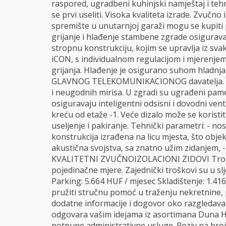
raspored, ugradbeni kuhinjski namještaj i tehnik
se prvi useliti. Visoka kvaliteta izrade. Zvučno i
spremište u unutarnjoj garaži mogu se kupiti 
grijanje i hlađenje stambene zgrade osigurava
stropnu konstrukciju, kojim se upravlja iz sv
iCON, s individualnom regulacijom i mjerenje
grijanja. Hlađenje je osigurano suhom hladnj
GLAVNOG TELEKOMUNIKACIONOG davatelja. Kup
i neugodnih mirisa. U zgradi su ugrađeni pamet
osiguravaju inteligentni odsisni i dovodni vent
kreću od etaže -1. Veće dizalo može se koristit
useljenje i pakiranje. Tehnički parametri: - n
konstrukcija izrađena na licu mjesta, što objek
akustična svojstva, sa znatno užim zidanjem, 
KVALITETNI ZVUČNOIZOLACIONI ZIDOVI Troško
pojedinačne mjere. Zajednički troškovi su u slj
Parking: 5.664 HUF / mjesec Skladištenje: 1.41
pružiti stručnu pomoć u traženju nekretnine, p
dodatne informacije i dogovor oko razgledav
odgovara vašim idejama iz asortimana Duna Ho
potpune administrativne usluge. Poziv na bro