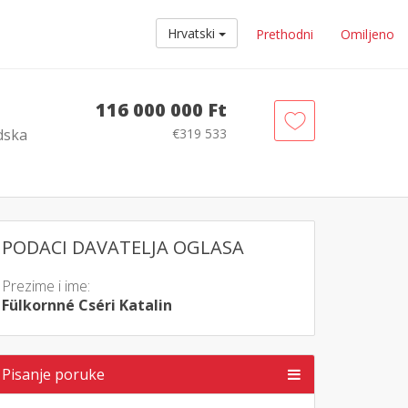
Hrvatski
Prethodni
Omiljeno
116 000 000 Ft
dska
€319 533
PODACI DAVATELJA OGLASA
Prezime i ime:
Fülkornné Cséri Katalin
Pisanje poruke