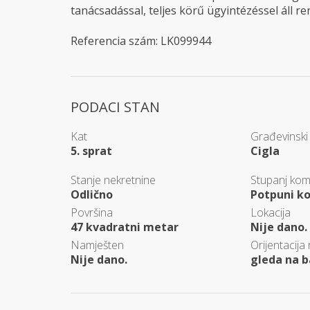
tanácsadással, teljes körű ügyintézéssel áll r
Referencia szám: LK099944
PODACI STAN
Kat
Građevinski 
5. sprat
Cigla
Stanje nekretnine
Stupanj kom
Odlično
Potpuni k
Površina
Lokacija
47 kvadratni metar
Nije dano.
Namješten
Orijentacija
Nije dano.
gleda na b