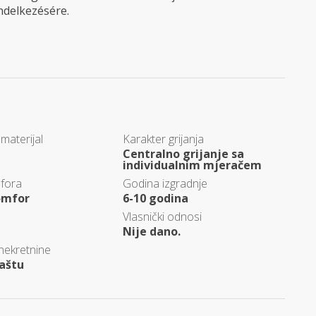
endelkezésére.
materijal
Karakter grijanja
Centralno grijanje sa
individualnim mjeračem
fora
Godina izgradnje
omfor
6-10 godina
Vlasnički odnosi
Nije dano.
 nekretnine
aštu