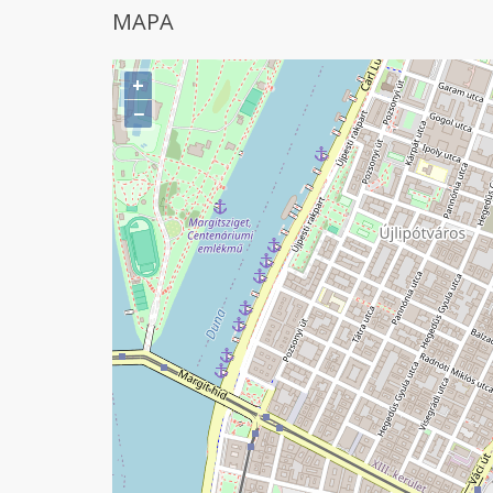
MAPA
+
−