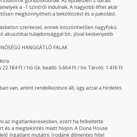
ventilátorok gondoskodnak. Az épületben 2 darab
melyek a -1 szintről indulnak. A nagyobb liftet akár
lentősen megkönnyítheti a beköltözést és a pakolást.
t vasbeton szerkezet, ennek köszönhetően nagyfokú
 jó akusztikai tulajdonsággal bír, jóval keskenyebb
LÓ MINŐSÉGŰ HANGGÁTLÓ FALAK
ásra.
2.184 Ft / hó Gk. beálló: 5.664 Ft / hó Tároló: 1.416 Ft
an van, amint rendelkezésre áll, úgy azzal a hirdetés
 az ingatlankeresésben, ezért ha felkeltette
rt és a megtekintés miatt hívjon. A Duna House
elő ingatlant mutatni. Irodánk díjmentes hitel