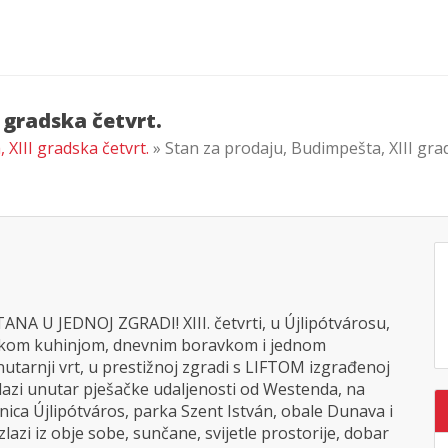
 gradska četvrt.
 XIII gradska četvrt.
» Stan za prodaju, Budimpešta, XIII gra
U JEDNOJ ZGRADI! XIII. četvrti, u Újlipótvárosu,
ičkom kuhinjom, dnevnim boravkom i jednom
tarnji vrt, u prestižnoj zgradi s LIFTOM izgrađenoj
azi unutar pješačke udaljenosti od Westenda, na
dinica Újlipótváros, parka Szent István, obale Dunava i
lazi iz obje sobe, sunčane, svijetle prostorije, dobar