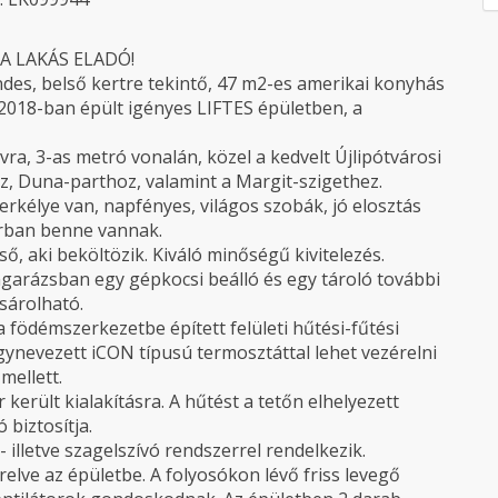
A LAKÁS ELADÓ!
endes, belső kertre tekintő, 47 m2-es amerikai konyhás
, 2018-ban épült igényes LIFTES épületben, a
ra, 3-as metró vonalán, közel a kedvelt Újlipótvárosi
z, Duna-parthoz, valamint a Margit-szigethez.
rkélye van, napfényes, világos szobák, jó elosztás
árban benne vannak.
ő, aki beköltözik. Kiváló minőségű kivitelezés.
garázsban egy gépkocsi beálló és egy tároló további
sárolható.
 födémszerkezetbe épített felületi hűtési-fűtési
gynevezett iCON típusú termosztáttal lehet vezérelni
mellett.
került kialakításra. A hűtést a tetőn elhelyezett
 biztosítja.
 illetve szagelszívó rendszerrel rendelkezik.
relve az épületbe. A folyosókon lévő friss levegő