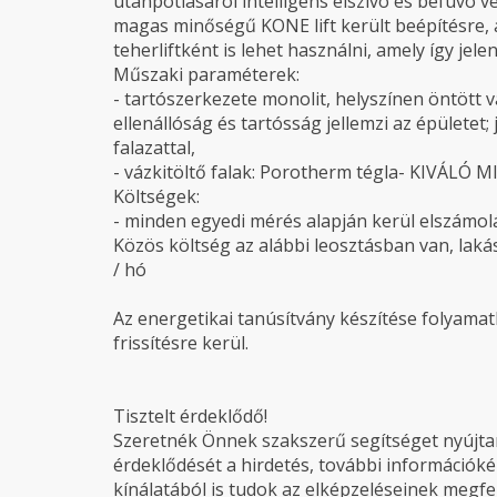
utánpótlásáról intelligens elszívó és befúvó 
magas minőségű KONE lift került beépítésre, a
teherliftként is lehet használni, amely így je
Műszaki paraméterek:
- tartószerkezete monolit, helyszínen öntöt
ellenállóság és tartósság jellemzi az épületet;
falazattal,
- vázkitöltő falak: Porotherm tégla- KIVÁ
Költségek:
- minden egyedi mérés alapján kerül elszámol
Közös költség az alábbi leosztásban van, lakás 2
/ hó
Az energetikai tanúsítvány készítése folyamatb
frissítésre kerül.
Tisztelt érdeklődő!
Szeretnék Önnek szakszerű segítséget nyújtani
érdeklődését a hirdetés, további információké
kínálatából is tudok az elképzeléseinek megfel