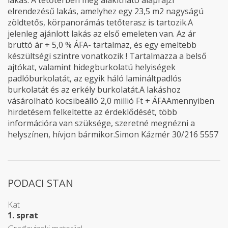
lakás. A tetőtérben még alakítható alaprajzi
elrendezésű lakás, amelyhez egy 23,5 m2 nagyságú
zöldtetős, körpanorámás tetőterasz is tartozik.A
jelenleg ajánlott lakás az első emeleten van. Az ár
bruttó ár + 5,0 % ÁFA- tartalmaz, és egy emeltebb
készültségi szintre vonatkozik ! Tartalmazza a belső
ajtókat, valamint hidegburkolatú helyiségek
padlóburkolatát, az egyik háló lamináltpadlós
burkolatát és az erkély burkolatát.A lakáshoz
vásárolható kocsibeálló 2,0 millió Ft + ÁFAAmennyiben
hirdetésem felkeltette az érdeklődését, több
információra van szüksége, szeretné megnézni a
helyszínen, hívjon bármikor.Simon Kázmér 30/216 5557
PODACI STAN
Kat
1. sprat