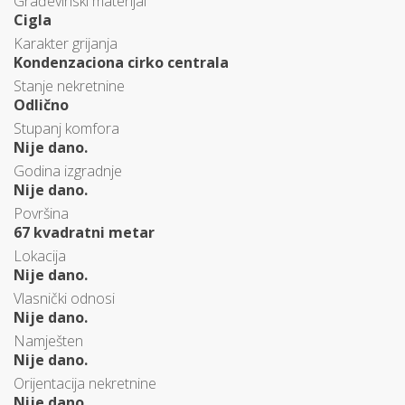
Građevinski materijal
Cigla
Karakter grijanja
Kondenzaciona cirko centrala
Stanje nekretnine
Odlično
Stupanj komfora
Nije dano.
Godina izgradnje
Nije dano.
Površina
67 kvadratni metar
Lokacija
Nije dano.
Vlasnički odnosi
Nije dano.
Namješten
Nije dano.
Orijentacija nekretnine
Nije dano.