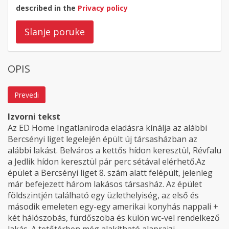
described in the
Privacy policy
Slanje poruke
OPIS
Prevedi
Izvorni tekst
Az ED Home Ingatlaniroda eladásra kínálja az alábbi
Bercsényi liget legelején épült új társasházban az
alábbi lakást. Belváros a kettős hídon keresztül, Révfalu
a Jedlik hídon keresztül pár perc sétával elérhető.Az
épület a Bercsényi liget 8. szám alatt felépült, jelenleg
már befejezett három lakásos társasház. Az épület
földszintjén található egy üzlethelyiség, az első és
második emeleten egy-egy amerikai konyhás nappali +
két hálószobás, fürdőszoba és külön wc-vel rendelkező