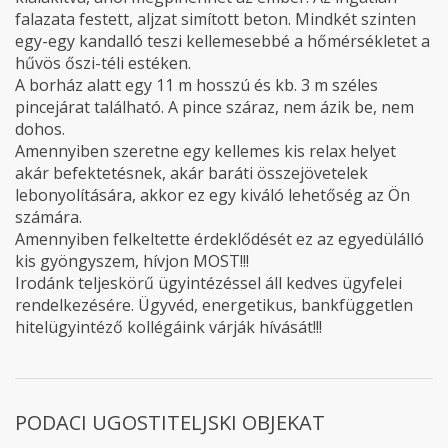
falazata festett, aljzat simított beton. Mindkét szinten
egy-egy kandalló teszi kellemesebbé a hőmérsékletet a
hűvös őszi-téli estéken.
A borház alatt egy 11 m hosszú és kb. 3 m széles
pincejárat található. A pince száraz, nem ázik be, nem
dohos.
Amennyiben szeretne egy kellemes kis relax helyet
akár befektetésnek, akár baráti összejövetelek
lebonyolítására, akkor ez egy kiváló lehetőség az Ön
számára.
Amennyiben felkeltette érdeklődését ez az egyedülálló
kis gyöngyszem, hívjon MOST!!!
Irodánk teljeskörű ügyintézéssel áll kedves ügyfelei
rendelkezésére. Ügyvéd, energetikus, bankfüggetlen
hitelügyintéző kollégáink várják hívását!!!
PODACI UGOSTITELJSKI OBJEKAT