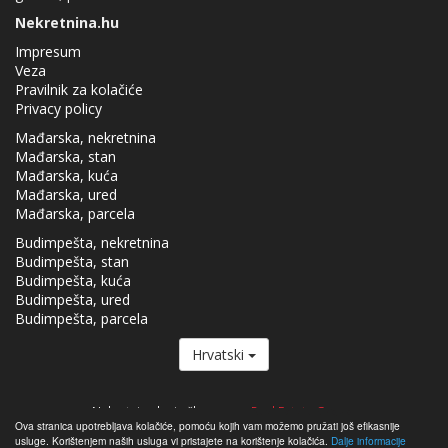
Nekretnina.hu
Impresum
Veza
Pravilnik za kolačiće
Privacy policy
Mađarska, nekretnina
Mađarska, stan
Mađarska, kuća
Mađarska, ured
Mađarska, parcela
Budimpešta, nekretnina
Budimpešta, stan
Budimpešta, kuća
Budimpešta, ured
Budimpešta, parcela
Hrvatski
Nekretnina.hu je član grupe
Real Estate Group.
Ova stranica upotrebljava kolačiće, pomoću kojih vam možemo pružati još efikasnije
Nekretnine za prodaju u Mađarskoj - Nekretnina.hu © 2026 Zadržavaju se
usluge. Korištenjem naših usluga vi pristajete na korištenje kolačića.
Dalje informacije