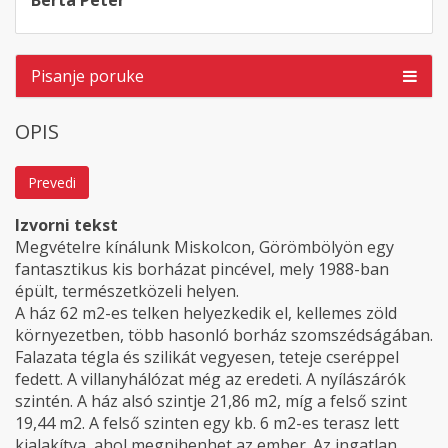
Berta Péter
Pisanje poruke
OPIS
Prevedi
Izvorni tekst
Megvételre kínálunk Miskolcon, Görömbölyön egy
fantasztikus kis borházat pincével, mely 1988-ban
épült, természetközeli helyen.
A ház 62 m2-es telken helyezkedik el, kellemes zöld
környezetben, több hasonló borház szomszédságában.
Falazata tégla és szilikát vegyesen, teteje cseréppel
fedett. A villanyhálózat még az eredeti. A nyílászárók
szintén. A ház alsó szintje 21,86 m2, míg a felső szint
19,44 m2. A felső szinten egy kb. 6 m2-es terasz lett
kialakítva, ahol megpihenhet az ember. Az ingatlan