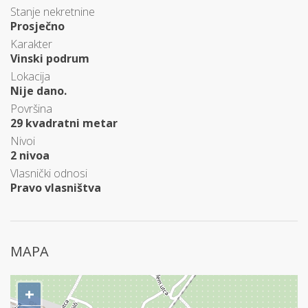
Stanje nekretnine
Prosječno
Karakter
Vinski podrum
Lokacija
Nije dano.
Površina
29 kvadratni metar
Nivoi
2 nivoa
Vlasnički odnosi
Pravo vlasništva
MAPA
+