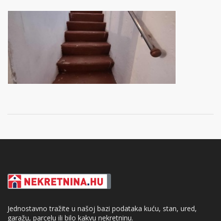
Jednostavno tražite u našoj bazi podataka kuću, stan, ured,
garažu, parcelu ili bilo kakvu nekretninu.