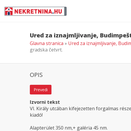
Ured za iznajmljivanje, Budimpešt
Glavna stranica
»
Ured za iznajmljivanje, Budi
gradska četvrt.
OPIS
Prevedi
Izvorni tekst
VI. Király utcában kifejezetten forgalmas rész
kiadó!
Alapterület 350 nm,+ galéria 45 nm.