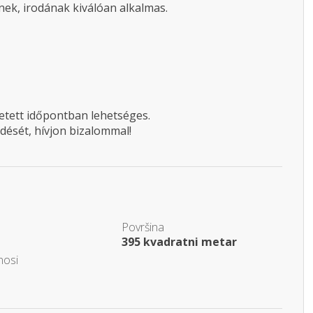
k, irodának kiválóan alkalmas.
etett időpontban lehetséges.
dését, hívjon bizalommal!
Površina
395 kvadratni metar
nosi