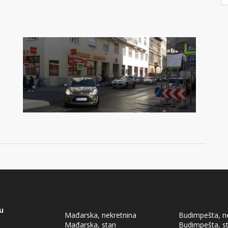
u
Mađarska, nekretnina
Budimpešta, n
Mađarska, stan
Budimpešta, s