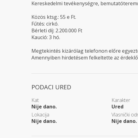
Kereskedelmi tevékenységre, bemutatóteremne
Közös ktsg.: 55 e Ft.
Fűtés: cirkó.
Bérleti díj: 2.200.000 Ft
Kaució: 3 hó.
Megtekintés kizárólag telefonon előre egyezt
Amennyiben hirdetésem felkeltette az érdeklő
PODACI URED
Kat
Karakter
Nije dano.
Ured
Lokacija
Vlasnički od
Nije dano.
Nije dano.