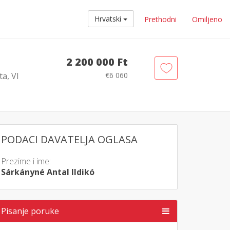
Hrvatski
Prethodni
Omiljeno
2 200 000 Ft
a, VI
€6 060
PODACI DAVATELJA OGLASA
Prezime i ime:
Sárkányné Antal lldikó
Pisanje poruke