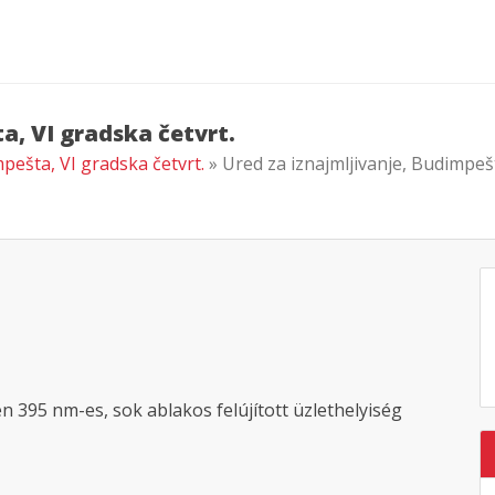
a, VI gradska četvrt.
mpešta, VI gradska četvrt.
» Ured za iznajmljivanje, Budimpešt
en 395 nm-es, sok ablakos felújított üzlethelyiség