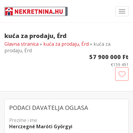
Toggl
navig
kuća za prodaju, Érd
Glavna stranica
»
kuća za prodaju, Érd
» kuća za
prodaju, Érd
57 900 000 Ft
€159 491
PODACI DAVATELJA OGLASA
Prezime i ime:
Herczegné Maróti Györgyi