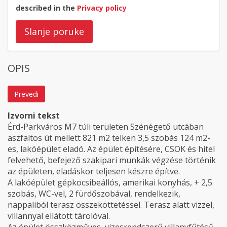
described in the
Privacy policy
Slanje poruke
OPIS
Prevedi
Izvorni tekst
Érd-Parkváros M7 túli területen Szénégető utcában
aszfaltos út mellett 821 m2 telken 3,5 szobás 124 m2-
es, lakóépület eladó. Az épület építésére, CSOK és hitel
felvehető, befejező szakipari munkák végzése történik
az épületen, eladáskor teljesen készre építve.
A lakóépület gépkocsibeállós, amerikai konyhás, + 2,5
szobás, WC-vel, 2 fürdőszobával, rendelkezik,
nappaliból terasz összeköttetéssel. Terasz alatt vizzel,
villannyal ellátott tárolóval.