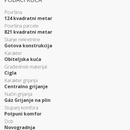
Površina
124 kvadratni metar
Površina parcele
821 kvadratni metar
Stanje nekretnine
Gotova konstrukcija
Karakter
Obiteljska kuća
Građevinski materijal
Cigla
Karakter grijanja
Centralno grijanje
Način grijanja
Gáz Grijanje na plin
Stupanj komfora
Potpuni komfor
Dob
Novogradnja