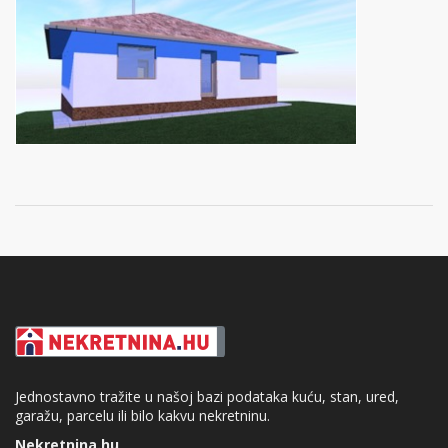
Jednostavno tražite u našoj bazi podataka kuću, stan, ured,
garažu, parcelu ili bilo kakvu nekretninu.
Nekretnina.hu