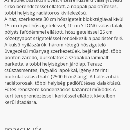
Az épület összközműves, vizesrendszerű villanyfűtésű
cirkó berendezéssel ellátott, a nappali padlófűtéses,
többi helyiség radiátoros kivitelezésű.
A ház, szerkezete 30 cm hőszigetelt blokktéglával kívül
15 cm dryvit hőszigeteléssel, 10 cm YTONG válaszfalak,
pólyás fafödémmel ellátott, hőszigeteléssel 25 cm
kőzetgyapot szigeteléssel rendelkezik a padlástér felé.
A külső nyílászárók, három rétegű hőszigetelő
üvegezésű műanyag szerkezetűek, bejárati ajtó, több
ponton záródó, burkolatok a szobákba laminált
parketta, a többi helyiségben járólap. Terasz
csúszásmentes, fagyálló lapokkal, igény szerinti
burkolat választható (2500 Ft/m2 árig). A hálószobák
radiátorosak, többi helyiség padlófűtéses kialakítású.
Fűtés rendszere kondenzációs kazánról működik. A
kert tereprendezéssel, kerítéssel ellátott kivitelben
kerül átadásra.
PODACI KUĆA