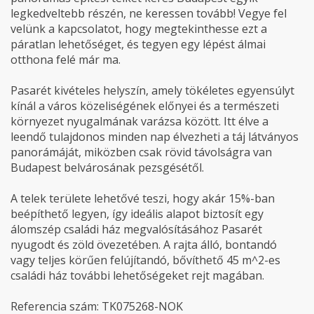
legkedveltebb részén, ne keressen tovább! Vegye fel
velünk a kapcsolatot, hogy megtekinthesse ezt a
páratlan lehetőséget, és tegyen egy lépést álmai
otthona felé már ma.
Pasarét kivételes helyszín, amely tökéletes egyensúlyt
kínál a város közeliségének előnyei és a természeti
környezet nyugalmának varázsa között. Itt élve a
leendő tulajdonos minden nap élvezheti a táj látványos
panorámáját, miközben csak rövid távolságra van
Budapest belvárosának pezsgésétől.
A telek területe lehetővé teszi, hogy akár 15%-ban
beépíthető legyen, így ideális alapot biztosít egy
álomszép családi ház megvalósításához Pasarét
nyugodt és zöld övezetében. A rajta álló, bontandó
vagy teljes körűen felújítandó, bővíthető 45 m^2-es
családi ház további lehetőségeket rejt magában.
Referencia szám: TK075268-NOK