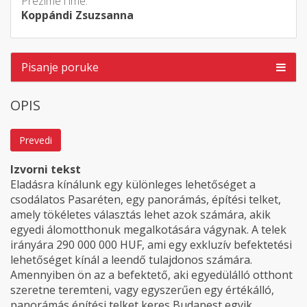
Prezime i ime:
Koppándi Zsuzsanna
Pisanje poruke
OPIS
Prevedi
Izvorni tekst
Eladásra kínálunk egy különleges lehetőséget a
csodálatos Pasaréten, egy panorámás, építési telket,
amely tökéletes választás lehet azok számára, akik
egyedi álomotthonuk megalkotására vágynak. A telek
irányára 290 000 000 HUF, ami egy exkluzív befektetési
lehetőséget kínál a leendő tulajdonos számára.
Amennyiben ön az a befektető, aki egyedülálló otthont
szeretne teremteni, vagy egyszerűen egy értékálló,
panorámás építési telket keres Budapest egyik