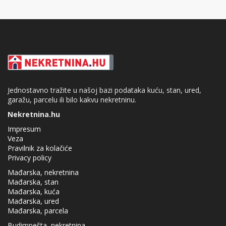
Jednostavno tražite u našoj bazi podataka kuću, stan, ured,
garažu, parcelu ili bilo kakvu nekretninu.
Nekretnina.hu
Impresum
Veza
Pravilnik za kolačiće
Privacy policy
Mađarska, nekretnina
Mađarska, stan
Mađarska, kuća
Mađarska, ured
Mađarska, parcela
Budimpešta, nekretnina