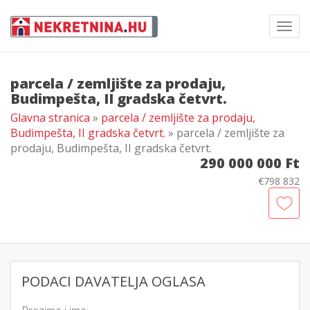
Toggl
navig
parcela / zemljište za prodaju,
Budimpešta, II gradska četvrt.
Glavna stranica
»
parcela / zemljište za prodaju,
Budimpešta, II gradska četvrt.
» parcela / zemljište za
prodaju, Budimpešta, II gradska četvrt.
290 000 000 Ft
€798 832
PODACI DAVATELJA OGLASA