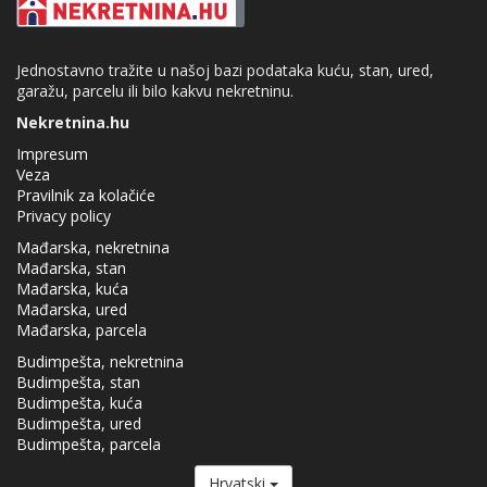
Jednostavno tražite u našoj bazi podataka kuću, stan, ured,
garažu, parcelu ili bilo kakvu nekretninu.
Nekretnina.hu
Impresum
Veza
Pravilnik za kolačiće
Privacy policy
Mađarska, nekretnina
Mađarska, stan
Mađarska, kuća
Mađarska, ured
Mađarska, parcela
Budimpešta, nekretnina
Budimpešta, stan
Budimpešta, kuća
Budimpešta, ured
Budimpešta, parcela
Hrvatski