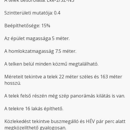
A telek besorolása: Lke-2/SZ-N3
Szintterületi mutatója: 0.4
Beépíthetősége: 15%
Az épület magassága 5 méter.
A homlokzatmagasság 7.5 méter.
A telken belül minden közmű megtalálható.
Méreteit tekintve a telek 22 méter széles és 163 méter
hosszú.
A telek felső részén még szép panorámás kilátás is van.
A telekre 16 lakás építhető.
Közlekedést tekintve buszmegálló és HÉV pár perc alatt
megközelíthető gyalogosan.