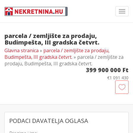
Toggl
navig
parcela / zemljište za prodaju,
Budimpešta, III gradska četvrt.
Glavna stranica
»
parcela / zemljište za prodaju,
Budimpešta, III gradska četvrt.
» parcela / zemljište za
prodaju, Budimpešta, III gradska četvrt.
399 900 000 Ft
€1 091 430
PODACI DAVATELJA OGLASA