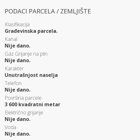
PODACI PARCELA / ZEMLJIŠTE
Klasifikacija
Građevinska parcela.
Kanal
Nije dano.
Gáz Grijanje na plin
Nije dano.
Karakter
Unutrašnjost naselja
Telefon
Nije dano.
Površina parcele
3 600 kvadratni metar
Električno grijanje
Nije dano.
Voda
Nije dano.