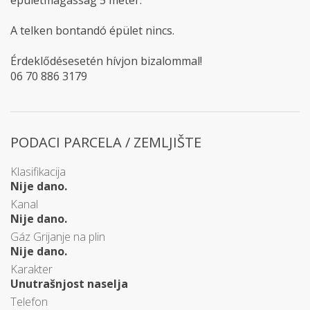
épületmagasság 5 méter.
A telken bontandó épület nincs.
Érdeklődésesetén hívjon bizalommal!
06 70 886 3179
PODACI PARCELA / ZEMLJIŠTE
Klasifikacija
Nije dano.
Kanal
Nije dano.
Gáz Grijanje na plin
Nije dano.
Karakter
Unutrašnjost naselja
Telefon