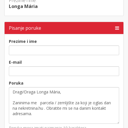
Prezime i ime:
Longa Mária
Pisanje poruke
Prezime i ime
E-mail
Poruka
Poruka mora imati najmanje 10 karaktera.