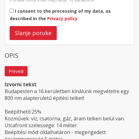
I consent to the processing of my data, as
described in the
Privacy policy
Slanje poruke
OPIS
Prevedi
Izvorni tekst
Budapesten a 16.kerületben kínálunk megvételre egy
800 nm alapterületű építési telket!
Beépíthető:25%
Közművek: víz, csatorna, gáz, áram telken belül van.
Utcafront szélessége: 14 méter.
Beépítési mód: oldalhatáron - megengedett