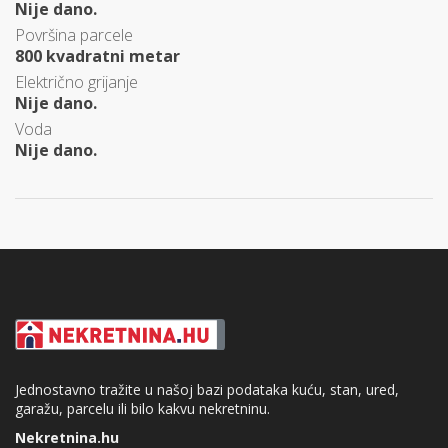
Nije dano.
Površina parcele
800 kvadratni metar
Električno grijanje
Nije dano.
Voda
Nije dano.
Jednostavno tražite u našoj bazi podataka kuću, stan, ured,
garažu, parcelu ili bilo kakvu nekretninu.
Nekretnina.hu