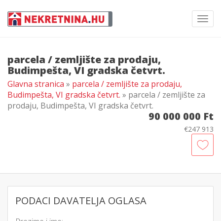
Toggl
navig
parcela / zemljište za prodaju,
Budimpešta, VI gradska četvrt.
Glavna stranica
»
parcela / zemljište za prodaju,
Budimpešta, VI gradska četvrt.
» parcela / zemljište za
prodaju, Budimpešta, VI gradska četvrt.
90 000 000 Ft
€247 913
PODACI DAVATELJA OGLASA