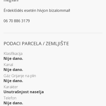
megvan!
Érdeklődés esetén hívjon bizalommal!
06 70 886 3179
PODACI PARCELA / ZEMLJIŠTE
Klasifikacija
Nije dano.
Kanal
Nije dano.
Gáz Grijanje na plin
Nije dano.
Karakter
Unutrašnjost naselja
Telefon
Nije dano.