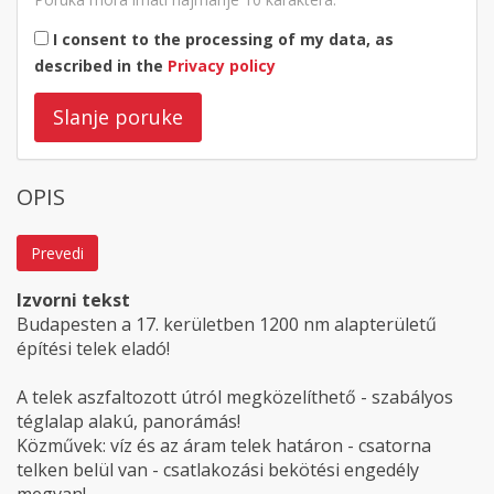
I consent to the processing of my data, as
described in the
Privacy policy
Slanje poruke
OPIS
Prevedi
Izvorni tekst
Budapesten a 17. kerületben 1200 nm alapterületű
építési telek eladó!
A telek aszfaltozott útról megközelíthető - szabályos
téglalap alakú, panorámás!
Közművek: víz és az áram telek határon - csatorna
telken belül van - csatlakozási bekötési engedély