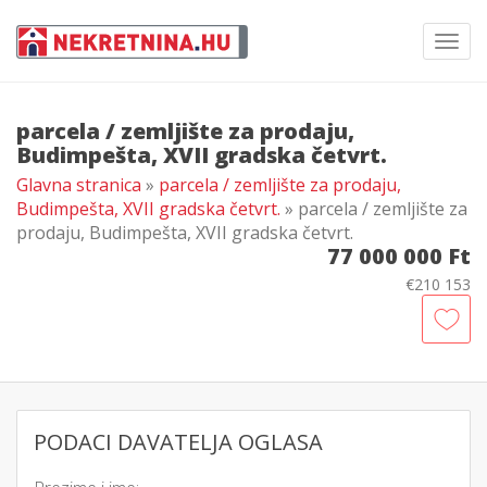
Toggl
navig
parcela / zemljište za prodaju,
Budimpešta, XVII gradska četvrt.
Glavna stranica
»
parcela / zemljište za prodaju,
Budimpešta, XVII gradska četvrt.
» parcela / zemljište za
prodaju, Budimpešta, XVII gradska četvrt.
77 000 000 Ft
€210 153
PODACI DAVATELJA OGLASA