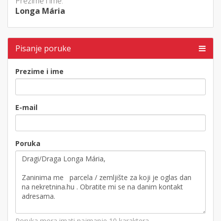
Prezime i ime:
Longa Mária
Pisanje poruke
Prezime i ime
E-mail
Poruka
Poruka mora imati najmanje 10 karaktera.