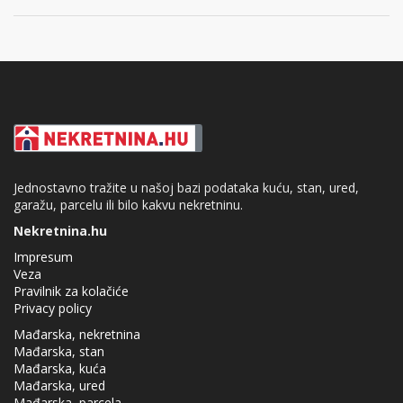
Jednostavno tražite u našoj bazi podataka kuću, stan, ured,
garažu, parcelu ili bilo kakvu nekretninu.
Nekretnina.hu
Impresum
Veza
Pravilnik za kolačiće
Privacy policy
Mađarska, nekretnina
Mađarska, stan
Mađarska, kuća
Mađarska, ured
Mađarska, parcela