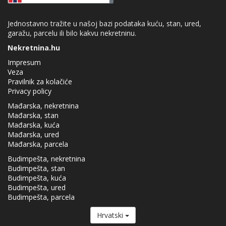
Jednostavno tražite u našoj bazi podataka kuću, stan, ured,
garažu, parcelu ili bilo kakvu nekretninu.
Nekretnina.hu
Impresum
Veza
Pravilnik za kolačiće
Privacy policy
Mađarska, nekretnina
Mađarska, stan
Mađarska, kuća
Mađarska, ured
Mađarska, parcela
Budimpešta, nekretnina
Budimpešta, stan
Budimpešta, kuća
Budimpešta, ured
Budimpešta, parcela
Hrvatski