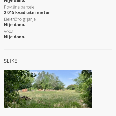
Nije dano.
Površina parcele
2 015 kvadratni metar
Električno grijanje
Nije dano.
Voda
Nije dano.
SLIKE