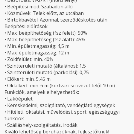
• Besorolás: Vi-2/K1 (intézményi)
• Beépítési mód: Szabadon álló
• Közművek: Telek előtt, az utcában
• Birtokbavétel: Azonnal, szerződéskötés után
Beépítési előírások:
• Max. beépíthetőség (fsz felett): 50%
• Max. beépíthetőség (fsz alatt): 45%
• Min. épületmagasság: 4,5 m
• Max. épületmagasság: 12 m
• Zöldfelület: min. 40%
• Szintterületi mutató (általános): 1,5
• Szintterületi mutató (parkolási): 0,75
• Előkert: min. 9,45 m
• Oldalkert: min. 6 m (kertvárosi övezet felől 10 m)
Funkciók, amelyek elhelyezhetők:
• Lakóépület
• Kereskedelmi, szolgáltató, vendéglátó egységek
• Hitéleti, oktatási, művelődési, sport, egészségügyi
funkciók
• Szálláshely-szolgáltatás, irodák
Kiváló lehetőség beruházóknak, fejlesztőknek!