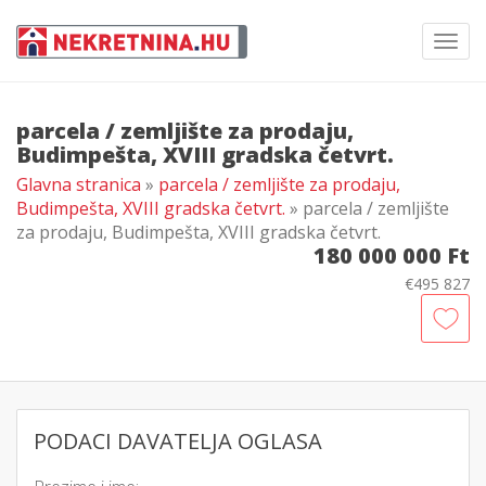
Toggl
navig
parcela / zemljište za prodaju,
Budimpešta, XVIII gradska četvrt.
Glavna stranica
»
parcela / zemljište za prodaju,
Budimpešta, XVIII gradska četvrt.
» parcela / zemljište
za prodaju, Budimpešta, XVIII gradska četvrt.
180 000 000 Ft
€495 827
PODACI DAVATELJA OGLASA