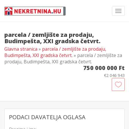
Toggl
navig
parcela / zemljište za prodaju,
Budimpešta, XXI gradska četvrt.
Glavna stranica
»
parcela / zemljište za prodaju,
Budimpešta, XXI gradska četvrt.
» parcela / zemljište za
prodaju, Budimpešta, XXI gradska četvrt.
750 000 000 Ft
€2 046 943
PODACI DAVATELJA OGLASA