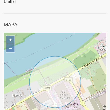
U ulici
MAPA
+
−