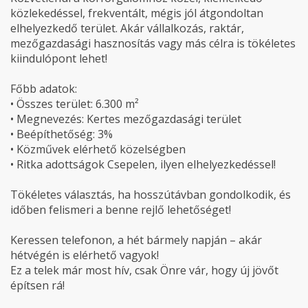
közlekedéssel, frekventált, mégis jól átgondoltan
elhelyezkedő terület. Akár vállalkozás, raktár,
mezőgazdasági hasznosítás vagy más célra is tökéletes
kiindulópont lehet!
Főbb adatok:
• Összes terület: 6.300 m²
• Megnevezés: Kertes mezőgazdasági terület
• Beépíthetőség: 3%
• Közművek elérhető közelségben
• Ritka adottságok Csepelen, ilyen elhelyezkedéssel!
Tökéletes választás, ha hosszútávban gondolkodik, és
időben felismeri a benne rejlő lehetőséget!
Keressen telefonon, a hét bármely napján – akár
hétvégén is elérhető vagyok!
Ez a telek már most hív, csak Önre vár, hogy új jövőt
építsen rá!