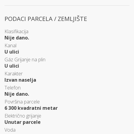
PODACI PARCELA / ZEMLJIŠTE
Klasifikacija
Nije dano.
Kanal
U ulici
Gáz Grijanje na plin
U ulici
Karakter
Izvan naselja
Telefon
Nije dano.
Površina parcele
6 300 kvadratni metar
Električno grijanje
Unutar parcele
Voda