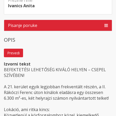
Prezime i ime:
Ivanics Anita
Pisanje poruke
OPIS
Prevedi
Izvorni tekst
BEFEKTETÉSI LEHETŐSÉG KIVÁLÓ HELYEN – CSEPEL
SZÍVÉBEN!
A 21. kerület egyik legjobban frekventált részén, a II.
Rákóczi Ferenc úton kínálok eladásra egy összesen
6.300 m²-es, két helyrajzi számon nyilvántartott telket!
Lokáció, ami ritka kincs:
Közvetlenül a körforgalomhoz közel, kiemelkedő