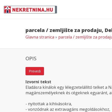
parcela / zemljište za prodaju, D
Glavna stranica
»
parcela / zemljište za proda
OPIS
Prevedi
Izvorni tekst
Eladásra kínálok egy lélegzetelállító telket a
magánszemélyeknek és cégeknek egyaránt, ak
- nyitottak a kihívásokra,
- vonzódnak az extravagáns megoldásokhoz,