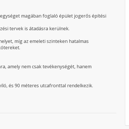
kóegységet magában foglaló épület jogerős építési
zési tervek is átadásra kerülnek.
helyet, míg az emeleti szinteken hatalmas
kótereket.
mára, amely nem csak tevékenységét, hanem
íló, és 90 méteres utcafronttal rendelkezik.