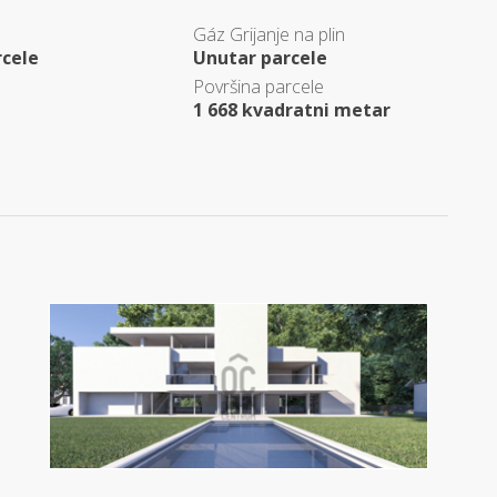
Gáz Grijanje na plin
rcele
Unutar parcele
Površina parcele
1 668 kvadratni metar