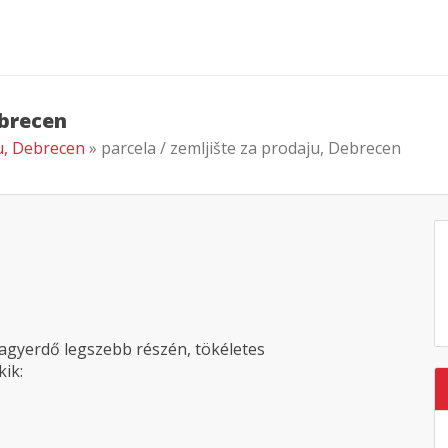
ebrecen
ju, Debrecen
» parcela / zemljište za prodaju, Debrecen
 Nagyerdő legszebb részén, tökéletes
ik: