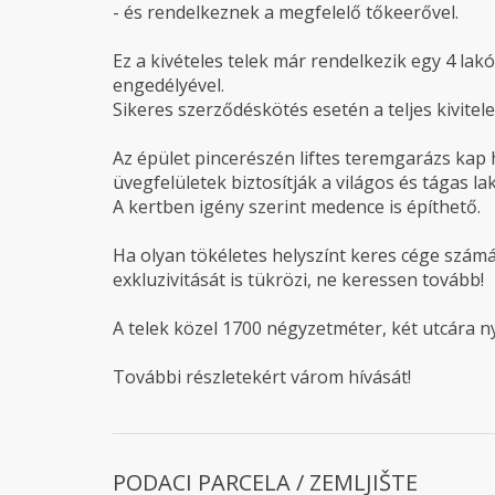
- és rendelkeznek a megfelelő tőkeerővel.
Ez a kivételes telek már rendelkezik egy 4 la
engedélyével.
Sikeres szerződéskötés esetén a teljes kivitele
Az épület pincerészén liftes teremgarázs kap 
üvegfelületek biztosítják a világos és tágas la
A kertben igény szerint medence is építhető.
Ha olyan tökéletes helyszínt keres cége szá
exkluzivitását is tükrözi, ne keressen tovább!
A telek közel 1700 négyzetméter, két utcára ny
További részletekért várom hívását!
PODACI PARCELA / ZEMLJIŠTE