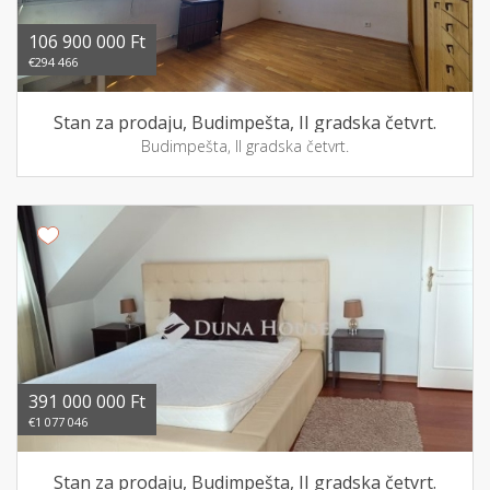
106 900 000 Ft
€294 466
Stan za prodaju, Budimpešta, II gradska četvrt.
Budimpešta, II gradska četvrt.
391 000 000 Ft
€1 077 046
Stan za prodaju, Budimpešta, II gradska četvrt.