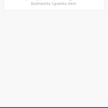
Budimpešta, II gradska četvrt.