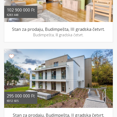
102 900 000 Ft
€283 448
Stan za prodaju, Budimpešta, III gradska četvrt.
Budimpešta, III gradska četvrt.
295 000 000 Ft
€812 605
Stan za prodaju, Budimpešta, II gradska četvrt.