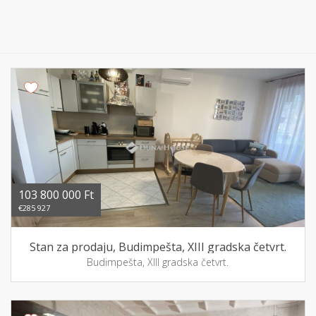
103 800 000 Ft
€285 927
Stan za prodaju, Budimpešta, XIII gradska četvrt.
Budimpešta, XIII gradska četvrt.