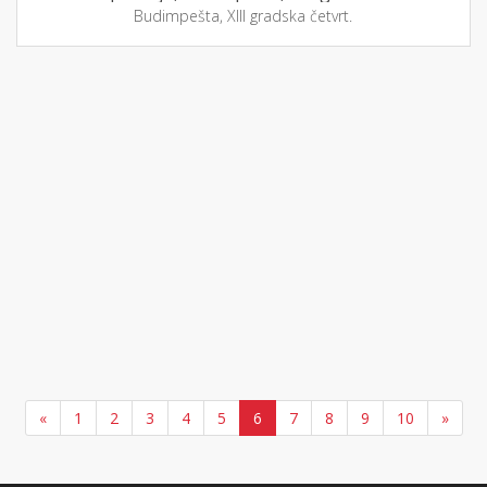
Budimpešta, XIII gradska četvrt.
«
1
2
3
4
5
6
7
8
9
10
»