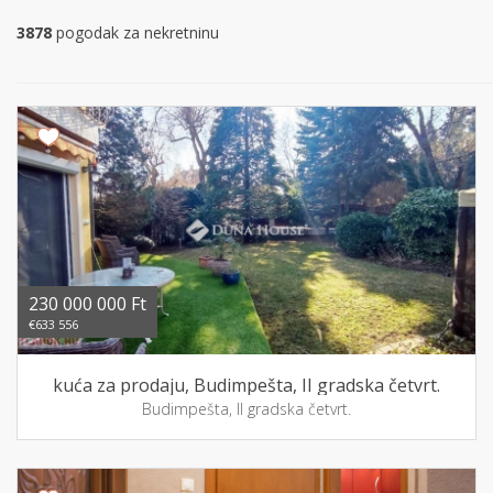
3878
pogodak za nekretninu
230 000 000 Ft
€633 556
kuća za prodaju, Budimpešta, II gradska četvrt.
Budimpešta, II gradska četvrt.