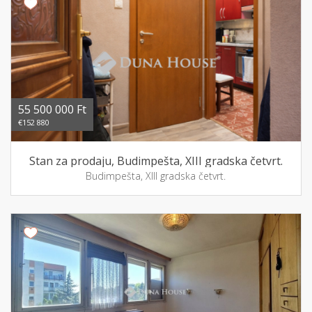
55 500 000 Ft
€152 880
Stan za prodaju, Budimpešta, XIII gradska četvrt.
Budimpešta, XIII gradska četvrt.