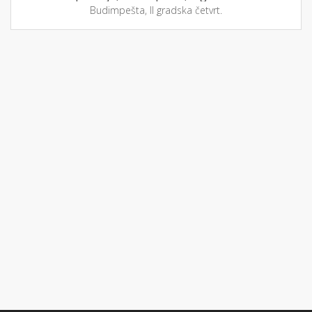
Budimpešta, II gradska četvrt.