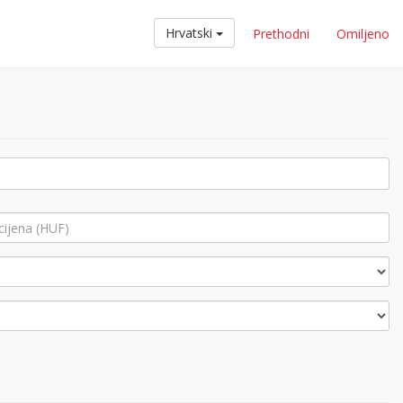
Hrvatski
Prethodni
Omiljeno