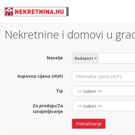
Nekretnine i domovi u gra
Naselje
Budapest
×
Kupovna cijena (HUF)
Tip
Za prodaju/Za
iznajmljivanje
Pretraživanje