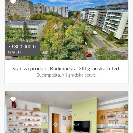
79 800 000 Ft
€219 817
Stan za prodaju, Budimpešta, XIII gradska četvrt.
Budimpešta, XIII gradska četvrt.