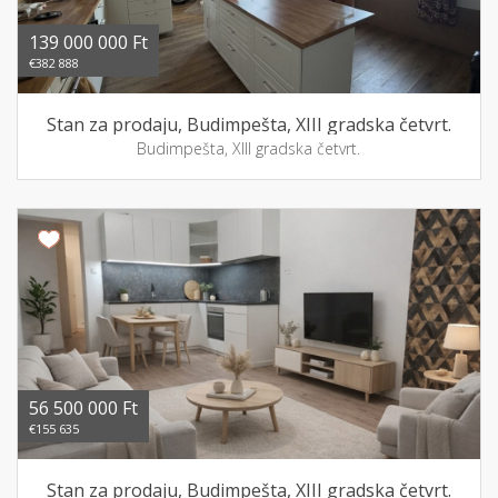
139 000 000 Ft
€382 888
Stan za prodaju, Budimpešta, XIII gradska četvrt.
Budimpešta, XIII gradska četvrt.
56 500 000 Ft
€155 635
Stan za prodaju, Budimpešta, XIII gradska četvrt.