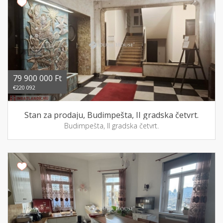
79 900 000 Ft
€220 092
Stan za prodaju, Budimpešta, II gradska četvrt.
Budimpešta, II gradska četvrt.