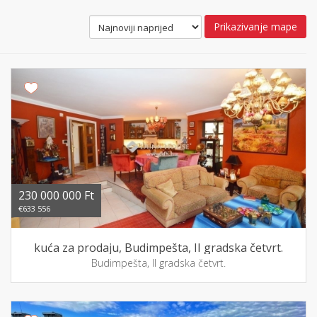
Prikazivanje mape
230 000 000 Ft
€633 556
kuća za prodaju, Budimpešta, II gradska četvrt.
Budimpešta, II gradska četvrt.