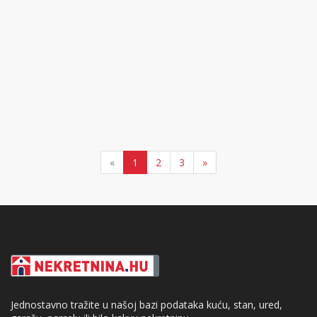
«
1
2
3
»
Jednostavno tražite u našoj bazi podataka kuću, stan, ured,