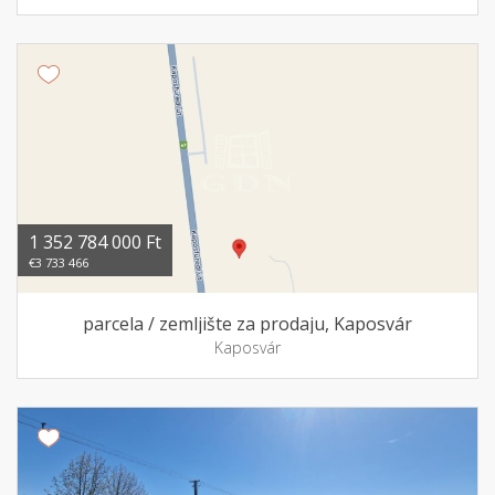
1 352 784 000 Ft
€3 733 466
parcela / zemljište za prodaju, Kaposvár
Kaposvár