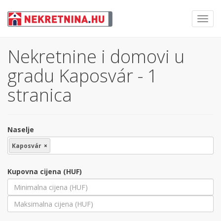
Toggl
navig
Nekretnine i domovi u
gradu Kaposvár - 1
stranica
Naselje
Kaposvár
×
Kupovna cijena (HUF)