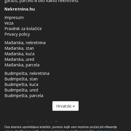
garažu, parcelu ili bilo kakvu nekretninu.
Nekretnina.hu
Impresum
Veza
Pravilnik za kolačiće
Privacy policy
Mađarska, nekretnina
Mađarska, stan
Mađarska, kuća
Mađarska, ured
Mađarska, parcela
Budimpešta, nekretnina
Budimpešta, stan
Budimpešta, kuća
Budimpešta, ured
Budimpešta, parcela
Hrvatski
Nekretnina.hu je član grupe
Real Estate Group.
Ova stranica upotrebljava kolačiće, pomoću kojih vam možemo pružati još efikasnije
Nekretnine za prodaju u Mađarskoj - Nekretnina.hu © 2026 Zadržavaju se