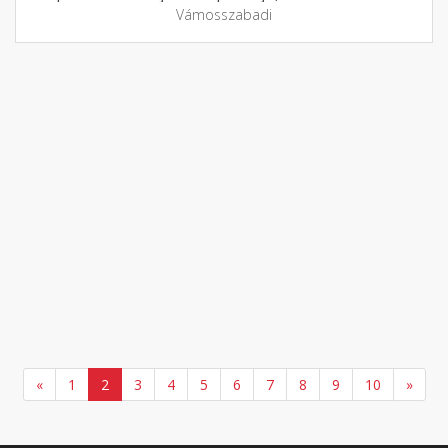
Vámosszabadi
«
1
2
3
4
5
6
7
8
9
10
»