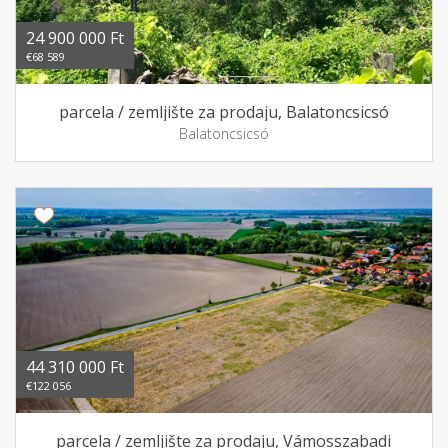
24 900 000 Ft
€68 589
parcela / zemljište za prodaju, Balatoncsicsó
Balatoncsicsó
44 310 000 Ft
€122 056
parcela / zemljište za prodaju, Vámosszabadi