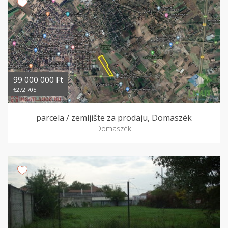
99 000 000 Ft
€272 705
parcela / zemljište za prodaju, Domaszék
Domaszék