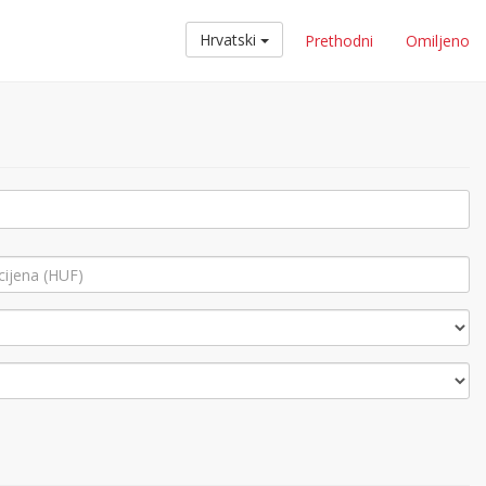
Hrvatski
Prethodni
Omiljeno