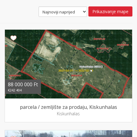
Prikazivanje mape
88 000 000 Ft
€242 404
parcela / zemljište za prodaju, Kiskunhalas
Kiskunhalas