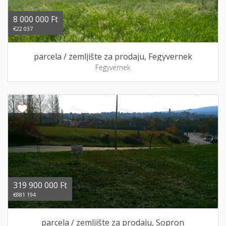
8 000 000 Ft
€22 037
parcela / zemljište za prodaju, Fegyvernek
Fegyvernek
319 900 000 Ft
€881 194
parcela / zemljište za prodaju, Sopron