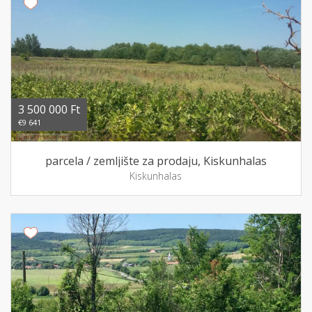
3 500 000 Ft
€9 641
parcela / zemljište za prodaju, Kiskunhalas
Kiskunhalas