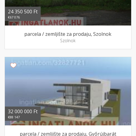
24 350 500 Ft
€67 076
parcela / zemljište za prodaju, Szolnok
Szolnok
32 000 000 Ft
€88 147
parcela / zemljište za prodaju, Győrújbarát